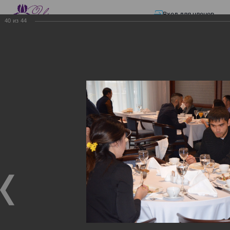
Вход для членов
40
из
44
☰ Меню
Главная страница
—
Презентации
—
ЭЛЕКТРОННЫЕ СЧЕТА-ФАКТУРЫ.
ВИРТУАЛЬНЫЙ СКЛАД.
ЭЛЕКТРОННЫЕ СЧЕТА-
ФАКТУРЫ. ВИРТУАЛЬНЫЙ
СКЛАД.
ЭЛЕКТРОННЫЕ СЧЕТА-ФАКТУРЫ. ВИРТУАЛЬНЫЙ
СКЛАД.
02.12.2017
Семинар с КГД и разработчиками