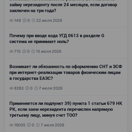
займу нерезиденту после 24 месяцев, если договор
заключен на три года?
148
0
22 июля 2026
Почему при вводе кода УГД 0613 в разделе G
система не принимает ноль?
715
0
15 июля 2026
Возникает ли обязанность по оформлению СНТ и ЭСФ
при интернет-реализации товаров физическим лицам
в государства ЕАЭС?
8283
0
7 июля 2026
Применяется ли подпункт 39) пункта 1 статьи 679 НК
РК, если заем нерезидента перечислен напрямую
третьему лицу, минуя счет ТОО?
19035
0
7 июля 2026