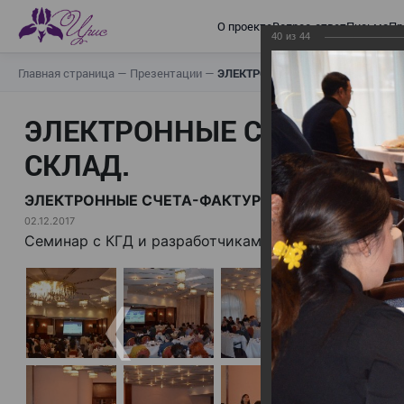
О проекте
Вопрос-ответ
Письма
Пр
40
из
44
Главная страница
—
Презентации
—
ЭЛЕКТРОННЫЕ СЧЕТА-ФАКТУРЫ.
ЭЛЕКТРОННЫЕ СЧЕТА-ФАК
СКЛАД.
ЭЛЕКТРОННЫЕ СЧЕТА-ФАКТУРЫ. ВИРТУАЛЬНЫЙ 
02.12.2017
Семинар с КГД и разработчиками