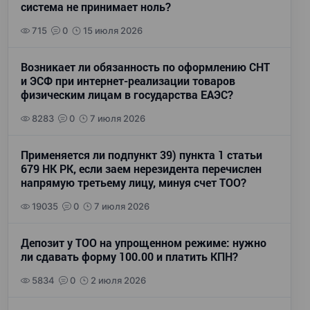
система не принимает ноль?
715
0
15 июля 2026
Возникает ли обязанность по оформлению СНТ
и ЭСФ при интернет-реализации товаров
физическим лицам в государства ЕАЭС?
8283
0
7 июля 2026
Применяется ли подпункт 39) пункта 1 статьи
679 НК РК, если заем нерезидента перечислен
напрямую третьему лицу, минуя счет ТОО?
19035
0
7 июля 2026
Депозит у ТОО на упрощенном режиме: нужно
ли сдавать форму 100.00 и платить КПН?
5834
0
2 июля 2026