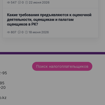
547
0
22 июня 2026
Какие требования предъявляются к оценочной
деятельности, оценщикам и палатам
оценщиков в РК?
807
0
18 июня 2026
Поиск налогоплательщиков
2-95
-95
-20
.kz