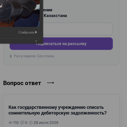
РАССЫЛКА
Новости и изменения
для бухгалтеров Казахстана
Введите ваш e-mail
Слайд-шоу:
Подписаться на рассылку
Раз в неделю. Без спама.
🔒
Вопрос ответ
Как государственному учреждению списать
сомнительную дебиторскую задолженность?
110
0
28 июля 2026