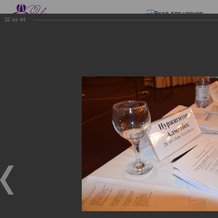
Вход для членов
32
из
44
☰ Меню
Главная страница
—
Презентации
—
ЭЛЕКТРОННЫЕ СЧЕТА-ФАКТУРЫ.
ВИРТУАЛЬНЫЙ СКЛАД.
ЭЛЕКТРОННЫЕ СЧЕТА-
ФАКТУРЫ. ВИРТУАЛЬНЫЙ
СКЛАД.
ЭЛЕКТРОННЫЕ СЧЕТА-ФАКТУРЫ. ВИРТУАЛЬНЫЙ
СКЛАД.
02.12.2017
Семинар с КГД и разработчиками