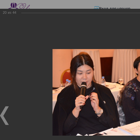
Вход для членов
20
из
44
☰ Меню
Главная страница
—
Презентации
—
ЭЛЕКТРОННЫЕ СЧЕТА-ФАКТУРЫ.
ВИРТУАЛЬНЫЙ СКЛАД.
ЭЛЕКТРОННЫЕ СЧЕТА-
ФАКТУРЫ. ВИРТУАЛЬНЫЙ
СКЛАД.
ЭЛЕКТРОННЫЕ СЧЕТА-ФАКТУРЫ. ВИРТУАЛЬНЫЙ
СКЛАД.
02.12.2017
Семинар с КГД и разработчиками