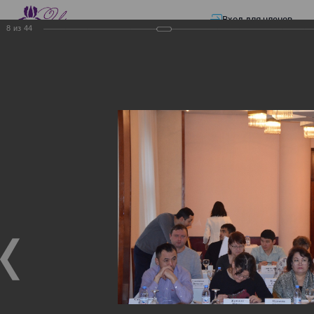
Вход для членов
8
из
44
☰ Меню
Главная страница
—
Презентации
—
ЭЛЕКТРОННЫЕ СЧЕТА-ФАКТУРЫ.
ВИРТУАЛЬНЫЙ СКЛАД.
ЭЛЕКТРОННЫЕ СЧЕТА-
ФАКТУРЫ. ВИРТУАЛЬНЫЙ
СКЛАД.
ЭЛЕКТРОННЫЕ СЧЕТА-ФАКТУРЫ. ВИРТУАЛЬНЫЙ
СКЛАД.
02.12.2017
Семинар с КГД и разработчиками