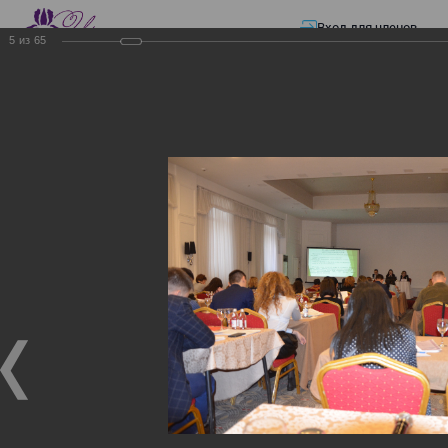
Вход для членов
5
из
65
☰ Меню
Главная страница
—
Презентации
—
Электронные счета-фактуры
Электронные счета-
фактуры
Электронные счета-фактуры
18.11.2017
Семинар "Информационная система электронных
счетов-фактур"