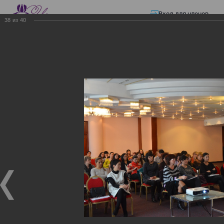
Вход для членов
38
из
40
☰ Меню
Главная страница
—
Презентации
—
Изменения в трудовом и налоговом
законодательстве: Обязательное медицинское страхование, всеобщее
налоговое декларирование, изменения в налоговом законодательстве
2017 года в части ИПН и СН
Изменения в трудовом и
налоговом
законодательстве:
Обязательное
медицинское страхование,