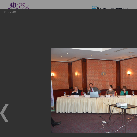
Вход для членов
36
из
40
☰ Меню
Главная страница
—
Презентации
—
Изменения в трудовом и налоговом
законодательстве: Обязательное медицинское страхование, всеобщее
налоговое декларирование, изменения в налоговом законодательстве
2017 года в части ИПН и СН
Изменения в трудовом и
налоговом
законодательстве:
Обязательное