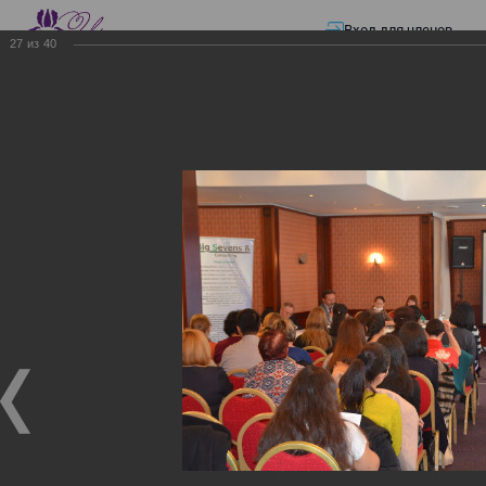
Вход для членов
27
из
40
☰ Меню
Главная страница
—
Презентации
—
Изменения в трудовом и налоговом
законодательстве: Обязательное медицинское страхование, всеобщее
налоговое декларирование, изменения в налоговом законодательстве
2017 года в части ИПН и СН
Изменения в трудовом и
налоговом
законодательстве:
Обязательное
медицинское страхование,