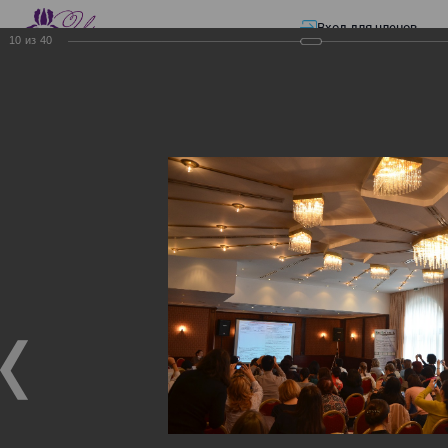
Вход для членов
10
из
40
☰ Меню
Главная страница
—
Презентации
—
Изменения в трудовом и налоговом
законодательстве: Обязательное медицинское страхование, всеобщее
налоговое декларирование, изменения в налоговом законодательстве
2017 года в части ИПН и СН
Изменения в трудовом и
налоговом
законодательстве:
Обязательное
медицинское страхование,