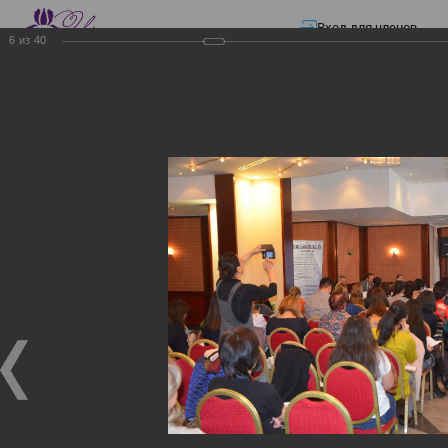
Вход для членов
6
из
40
☰ Меню
Главная страница
—
Презентации
—
Изменения в трудовом и налоговом
законодательстве: Обязательное медицинское страхование, всеобщее
налоговое декларирование, изменения в налоговом законодательстве
2017 года в части ИПН и СН
Изменения в трудовом и
налоговом
законодательстве:
Обязательное
медицинское страхование,