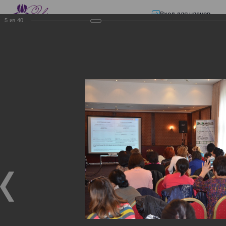
Вход для членов
5
из
40
☰ Меню
Главная страница
—
Презентации
—
Изменения в трудовом и налоговом
законодательстве: Обязательное медицинское страхование, всеобщее
налоговое декларирование, изменения в налоговом законодательстве
2017 года в части ИПН и СН
Изменения в трудовом и
налоговом
законодательстве:
Обязательное
медицинское страхование,