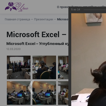
О проекте
Вопрос-ответ
Письма
Пр
5
из
14
Главная страница
—
Презентации
—
Microsoft Excel – Углубленный ку
Microsoft Excel – Углублен
Microsoft Excel – Углубленный курс (11 марта)
12.03.2020