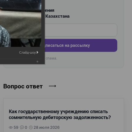
РАССЫЛКА
Новости и изменения
для бухгалтеров Казахстана
Введите ваш e-mail
Подписаться на рассылку
Слайд-шоу:
Раз в неделю. Без спама.
🔒
Вопрос ответ
Как государственному учреждению списать
сомнительную дебиторскую задолженность?
59
0
28 июля 2026