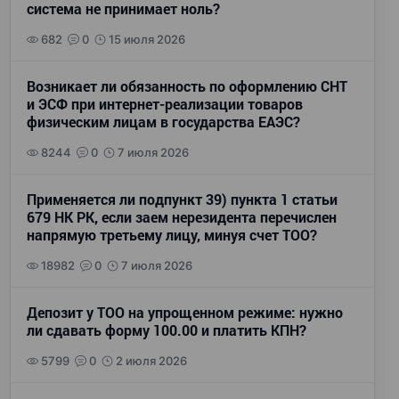
система не принимает ноль?
682
0
15 июля 2026
Возникает ли обязанность по оформлению СНТ
и ЭСФ при интернет-реализации товаров
физическим лицам в государства ЕАЭС?
8244
0
7 июля 2026
Применяется ли подпункт 39) пункта 1 статьи
679 НК РК, если заем нерезидента перечислен
напрямую третьему лицу, минуя счет ТОО?
18982
0
7 июля 2026
Депозит у ТОО на упрощенном режиме: нужно
ли сдавать форму 100.00 и платить КПН?
5799
0
2 июля 2026