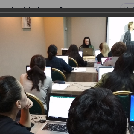
оекты
Статьи
Кейсы
Мероприятия
Презентации
рс (11 марта)
ный курс (11 марта)