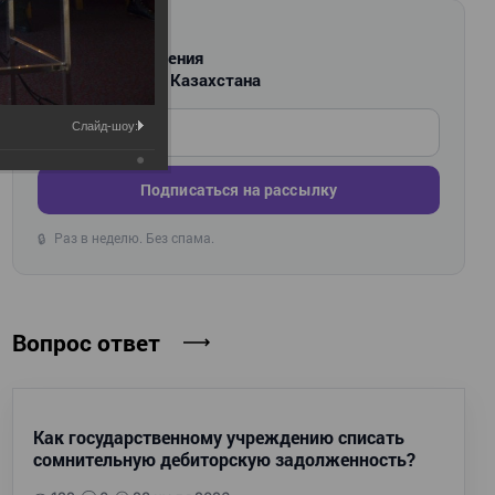
РАССЫЛКА
Новости и изменения
для бухгалтеров Казахстана
Введите ваш e-mail
Слайд-шоу:
Подписаться на рассылку
Раз в неделю. Без спама.
🔒
Вопрос ответ
Как государственному учреждению списать
сомнительную дебиторскую задолженность?