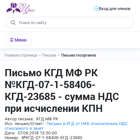
Вход для членов
☰ Меню
Главная страница
—
Письма
—
Письма госорганов
Письмо КГД МФ РК
№КГД-07-1-58406-
КГД-23685 - сумма НДС
при исчислении КПН
Автор письма: КГД МФ РК
Исх. письмо/Ответ:
Письмо в КГД от НАБ относительно НДС
относимого в зачет
Дата: 07.09.2018 13:30:00
Номер: №КГД-07-1-58406-КГД-23685