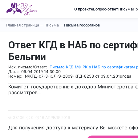
О проекте
Вопрос-ответ
Письма
Пр
Главная страница
—
Письма
—
Письма госорганов
Ответ КГД в НАБ по серти
Бельгии
Исх. письмо/Ответ:
Письмо КГД МФ РК в НАБ по сертификатам р
Дата: 09.04.2019 14:30:00
Номер: №КГД-07-3-ЮЛ-Э-2809-КГД-8253 от 09.04.2019года
Комитет государственных доходов Министерства фи
рассмотрев...
38106
0
16 АПРЕЛЯ 2019
Для получения доступа к материалу Вы можете офо