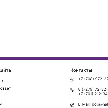
сайта
Контакты
+7 (708) 972-3
те
ответ
8 (7279) 72-32
+7 (701) 212-34
ы
E-Mail:
pob@nab