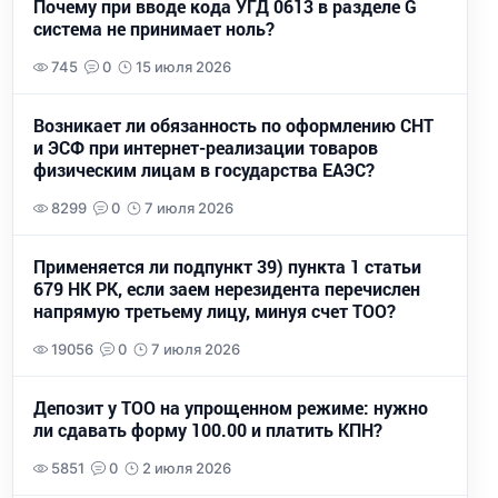
Почему при вводе кода УГД 0613 в разделе G
система не принимает ноль?
745
0
15 июля 2026
Возникает ли обязанность по оформлению СНТ
и ЭСФ при интернет-реализации товаров
физическим лицам в государства ЕАЭС?
8299
0
7 июля 2026
Применяется ли подпункт 39) пункта 1 статьи
679 НК РК, если заем нерезидента перечислен
напрямую третьему лицу, минуя счет ТОО?
19056
0
7 июля 2026
Депозит у ТОО на упрощенном режиме: нужно
ли сдавать форму 100.00 и платить КПН?
5851
0
2 июля 2026