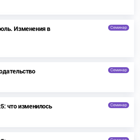
оль. Изменения в
Семинар
нодательство
Семинар
5: что изменилось
Семинар
Семинар