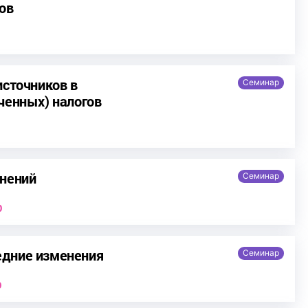
ов
источников в
Семинар
ченных) налогов
енений
Семинар
0
едние изменения
Семинар
0