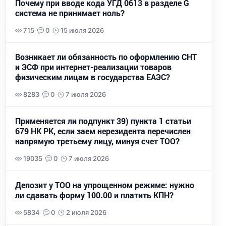
Почему при вводе кода УГД 0613 в разделе G
система не принимает ноль?
715
0
15 июля 2026
Возникает ли обязанность по оформлению СНТ
и ЭСФ при интернет-реализации товаров
физическим лицам в государства ЕАЭС?
8283
0
7 июля 2026
Применяется ли подпункт 39) пункта 1 статьи
679 НК РК, если заем нерезидента перечислен
напрямую третьему лицу, минуя счет ТОО?
19035
0
7 июля 2026
Депозит у ТОО на упрощенном режиме: нужно
ли сдавать форму 100.00 и платить КПН?
5834
0
2 июля 2026