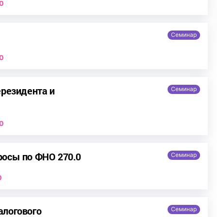
0
Семинар
0
ерезидента и
Семинар
0
росы по ФНО 270.0
Семинар
0
алогового
Семинар