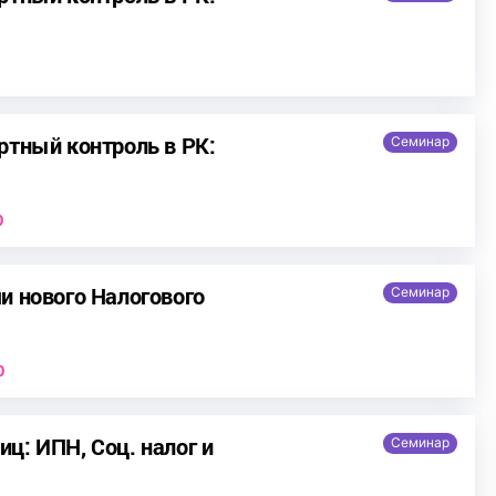
0
ртный контроль в РК:
Семинар
0
и нового Налогового
Семинар
0
ц: ИПН, Соц. налог и
Семинар