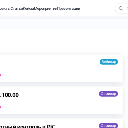
оекты
Статьи
Кейсы
Мероприятия
Презентации
Вебинар
0
.100.00
Семинар
0
ртный контроль в РК:
Семинар