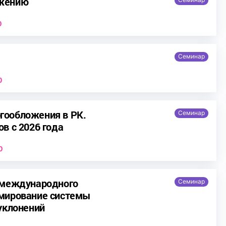
ожению
0
Семинар
0
гообложения в РК.
Семинар
в с 2026 года
0
 международного
Семинар
рмирование системы
уклонений