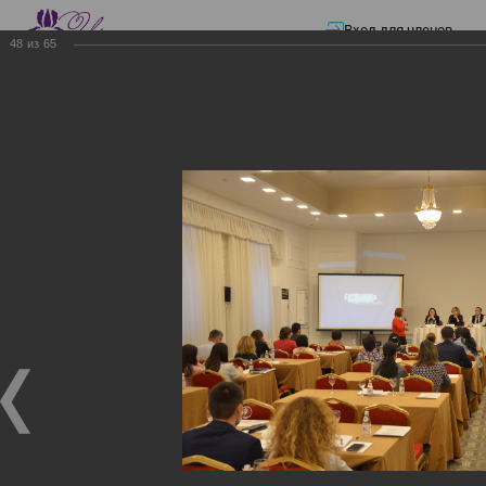
Вход для членов
48
из
65
☰ Меню
Главная страница
—
Презентации
—
Электронные счета-фактуры
Электронные счета-
фактуры
Электронные счета-фактуры
18.11.2017
Семинар "Информационная система электронных
счетов-фактур"