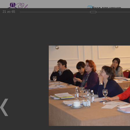
Вход для членов
21
из
65
☰ Меню
Главная страница
—
Презентации
—
Электронные счета-фактуры
Электронные счета-
фактуры
Электронные счета-фактуры
18.11.2017
Семинар "Информационная система электронных
счетов-фактур"