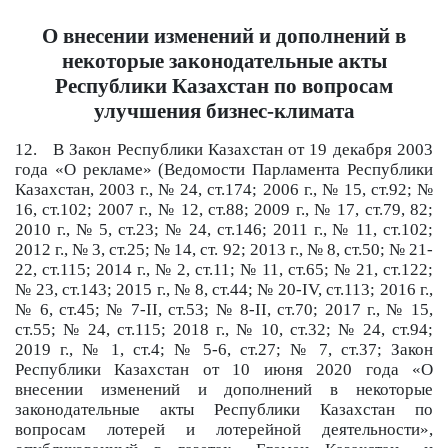
О внесении изменений и дополнений в
некоторые законодательные акты
Республики Казахстан
по вопросам
улучшения бизнес-климата
12. В Закон Республики Казахстан от 19 декабря 2003
года «О рекламе» (Ведомости Парламента Республики
Казахстан, 2003 г., № 24, ст.174; 2006 г., № 15, ст.92; №
16, ст.102; 2007 г., № 12, ст.88; 2009 г., № 17, ст.79, 82;
2010 г., № 5, ст.23; № 24, ст.146; 2011 г., № 11, ст.102;
2012 г., № 3, ст.25; № 14, ст. 92; 2013 г., № 8, ст.50; № 21-
22, ст.115; 2014 г., № 2, ст.11; № 11, ст.65; № 21, ст.122;
№ 23, ст.143; 2015 г., № 8, ст.44; № 20-IV, ст.113; 2016 г.,
№ 6, cт.45; № 7-II, cт.53; № 8-II, cт.70; 2017 г., № 15,
ст.55; № 24, ст.115; 2018 г., № 10, ст.32; № 24, ст.94;
2019 г., № 1, ст.4; № 5-6, ст.27; № 7, ст.37; Закон
Республики Казахстан от 10 июня 2020 года «О
внесении изменений и дополнений в некоторые
законодательные акты Республики Казахстан по
вопросам лотерей и лотерейной деятельности»,