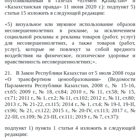
опубликованный в газетах «Егемен Қазақстан» и
«Казахстанская правда» 11 июня 2020 г.): подпункт 5)
статьи 15 изложить в следующей редакции:
«5) визуальное или звуковое использование образов
несовершеннолетних в рекламе, за исключением
социальной рекламы и рекламы товаров (работ, услуг)
для несовершеннолетних, а также товаров (работ,
услуг), которые не повлекут за собой вредного
воздействия на физическое, психическое здоровье и
нравственность несовершеннолетних;».
21. В Закон Республики Казахстан от 5 июля 2008 года
«О трансфертном ценообразовании» (Ведомости
Парламента Республики Казахстан, 2008 г., № 15-16,
ст.65; 2009 г., № 18, ст.84; 2010 г., № 11, ст.58; № 15,
ст.71; 2011 г., № 1, ст.2; № 11, ст.102; 2012 г., № 11, ст.80;
2013 г., № 21-22, ст.115; 2014 г., № 1, ст.4; № 19-І, 19-II,
ст.96; № 21, ст.122; 2015 г., № 20-IV, ст.113; 2017 г., №
22-III, ст.109; № 23-III, ст.111; 2019 г., № 7, ст.37):
подпункт 1) пункта 1 статьи 4 изложить в следующей
редакции: