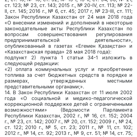
ст. 123; № 23, ст. 143; 2015 г., № 20-IV, ст. 113; № 22-
II, ст. 145; 2016 г., № 6, ст. 45; 2017 г, № 23-III, ст. 111;
Закон Республики Казахстан от 24 мая 2018 года
«О внесении изменений и дополнений в некоторые
законодательные акты Республики Казахстан по
вопросам совершенствования регулирования
предпринимательской деятельности»,
опубликованный в газетах «Егемен Қазақстан» и
«Казахстанская правда» 28 мая 2018 года):
подпункт 2) пункта 1 статьи 34-1 изложить в
следующей редакции:
«2) оплата коммунальных услуг и приобретение
топлива за счет бюджетных средств в порядке и
размерах, утвержденных местными
представительными органами;».
14. В Закон Республики Казахстан от 11 июля 2002
года «О социальной и медико-педагогической
коррекционной поддержке детей с ограниченными
возможностями» (Ведомости Парламента
Республики Казахстан, 2002 г., № 16, ст. 152; 2004
г., № 23, ст. 142; 2007 г., № 20, ст. 152; 2009 г., № 24,
ст. 122; 2010 г., № 5, ст. 23; 2011 г., № 11, ст. 102;
2012 г., № 14, ст. 92; 2013 г., № 9, ст. 51; № 14, ст. 75;