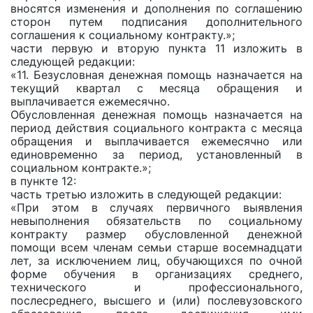
вносятся изменения и дополнения по соглашению
сторон путем подписания дополнительного
соглашения к социальному контракту.»;
части первую и вторую пункта 11 изложить в
следующей редакции:
«11. Безусловная денежная помощь назначается на
текущий квартал с месяца обращения и
выплачивается ежемесячно.
Обусловленная денежная помощь назначается на
период действия социального контракта с месяца
обращения и выплачивается ежемесячно или
единовременно за период, установленный в
социальном контракте.»;
в пункте 12:
часть третью изложить в следующей редакции:
«При этом в случаях первичного выявления
невыполнения обязательств по социальному
контракту размер обусловленной денежной
помощи всем членам семьи старше восемнадцати
лет, за исключением лиц, обучающихся по очной
форме обучения в организациях среднего,
технического и профессионального,
послесреднего, высшего и (или) послевузовского