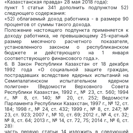
«Казахстанская правда» 28 мая 2018 года):
пункт 1 статьи 341 дополнить подпунктом 52)
следующего содержания:
«52) облагаемый доход работника - в размере 90
процентов от суммы такого дохода.
Положение настоящего подпункта применяется к
доходу работника, не превышающему 25-кратный
размер месячного расчетного показателя,
установленного законом о республиканском
бюджете и действующего на 1 января
соответствующего финансового года.».
6. В Закон Республики Казахстан от 18 декабря
1992 года «О социальной защите граждан,
пострадавших вследствие ядерных испытаний на
Семипалатинском испытательном ядерном
полигоне» (Ведомости Верховного Совета
Республики Казахстан, 1992 г., № 23, ст. 560; 1994
г., № 8, ст. 140; № 20, ст. 252; Ведомости
Парламента Республики Казахстан, 1997 г., № 12, ст.
184; 1998 г., № 24, ст. 432; 1999 г., № 8, ст. 247; №
23, ст. 923; 2007 г., № 10, ст. 69; 2012 г., № 4, ст. 32;
№ 8, ст. 64; 2013 г., № 14, ст. 72, 75; 2014 г., № 6, ст.
28):
часть первую статьи 14 изложить в следующей