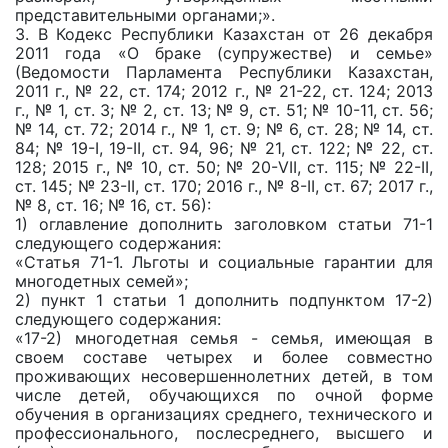
представительными органами;».
3. В Кодекс Республики Казахстан от 26 декабря
2011 года «О браке (супружестве) и семье»
(Ведомости Парламента Республики Казахстан,
2011 г., № 22, ст. 174; 2012 г., № 21-22, ст. 124; 2013
г., № 1, ст. 3; № 2, ст. 13; № 9, ст. 51; № 10-11, ст. 56;
№ 14, ст. 72; 2014 г., № 1, ст. 9; № 6, ст. 28; № 14, ст.
84; № 19-I, 19-II, ст. 94, 96; № 21, ст. 122; № 22, ст.
128; 2015 г., № 10, ст. 50; № 20-VII, ст. 115; № 22-II,
ст. 145; № 23-II, ст. 170; 2016 г., № 8-II, ст. 67; 2017 г.,
№ 8, ст. 16; № 16, ст. 56):
1) оглавление дополнить заголовком статьи 71-1
следующего содержания:
«Статья 71-1. Льготы и социальные гарантии для
многодетных семей»;
2) пункт 1 статьи 1 дополнить подпунктом 17-2)
следующего содержания:
«17-2) многодетная семья - семья, имеющая в
своем составе четырех и более совместно
проживающих несовершеннолетних детей, в том
числе детей, обучающихся по очной форме
обучения в организациях среднего, технического и
профессионального, послесреднего, высшего и