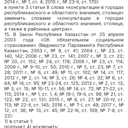
2014 г., № 1, ст. 4; 2015 г., № 23-II, ст. 170):
в пункте 3 статьи 8 слова «консультации в городах
республиканского и областного значения, столице»
заменить словами «консультации в городах
республиканского и областного значения, столице,
а также в районных центрах».
15. В Закон Республики Казахстан от 25 апреля
2003 года «Об обязательном социальном
страховании» (Ведомости Парламента Республики
Казахстан, 2003 г., № 9, ст. 41; 2004 г., № 23, ст.
140, 142; 2006 г., № 23, ст. 141; 2007 г., № 3, ст. 20;
№ 20, ст. 152; № 24, ст. 178; 2008 г., № 23, ст. 114;
2009 г., № 9-10, ст. 50; 2010 г., № 5, ст. 23; № 7, ст.
28; 2011 г., № 6, ст. 49; № 11, ст. 102; № 14, ст. 117;
2012 г., № 2, ст. 14; № 3, ст. 26; № 4, ст. 32; № 8, ст.
64; № 14, ст. 95; № 23-24, ст. 125; 2013 г., № 2, ст. 13;
№ 3, ст. 15; № 10-11, ст. 56; № 14, ст. 72; № 21-22, ст.
115; 2014 г., № 1, ст. 1, 4; № 19-I, 19-II, ст. 96; № 21, ст.
122; № 22, ст. 131; 2015 г., № 6, ст. 27; № 20-IV, ст.
113; № 22-II, ст. 145; 2016 г., № 7-I, ст. 49; 2017 г., №
12, ст. 36; № 13, ст. 45; № 22-III, ст. 109; № 7-8, ст.
22):
1) в статье 1:
подпункт 4) исключить;