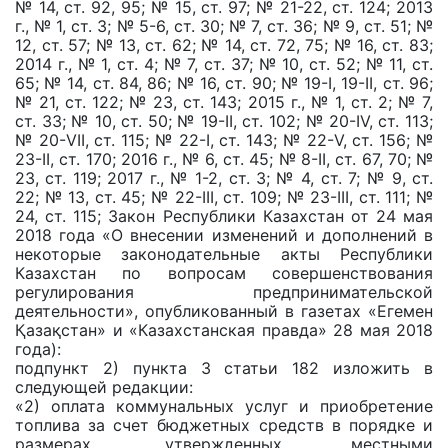
№ 14, ст. 92, 95; № 15, ст. 97; № 21-22, ст. 124; 2013
г., № 1, ст. 3; № 5-6, ст. 30; № 7, ст. 36; № 9, ст. 51; №
12, ст. 57; № 13, ст. 62; № 14, ст. 72, 75; № 16, ст. 83;
2014 г., № 1, ст. 4; № 7, ст. 37; № 10, ст. 52; № 11, ст.
65; № 14, ст. 84, 86; № 16, ст. 90; № 19-I, 19-II, ст. 96;
№ 21, ст. 122; № 23, ст. 143; 2015 г., № 1, ст. 2; № 7,
ст. 33; № 10, ст. 50; № 19-II, ст. 102; № 20-IV, ст. 113;
№ 20-VII, ст. 115; № 22-I, ст. 143; № 22-V, ст. 156; №
23-II, ст. 170; 2016 г., № 6, ст. 45; № 8-II, ст. 67, 70; №
23, ст. 119; 2017 г., № 1-2, ст. 3; № 4, ст. 7; № 9, ст.
22; № 13, ст. 45; № 22-III, ст. 109; № 23-III, ст. 111; №
24, ст. 115; Закон Республики Казахстан от 24 мая
2018 года «О внесении изменений и дополнений в
некоторые законодательные акты Республики
Казахстан по вопросам совершенствования
регулирования предпринимательской
деятельности», опубликованный в газетах «Егемен
Қазақстан» и «Казахстанская правда» 28 мая 2018
года):
подпункт 2) пункта 3 статьи 182 изложить в
следующей редакции:
«2) оплата коммунальных услуг и приобретение
топлива за счет бюджетных средств в порядке и
размерах, утвержденных местными