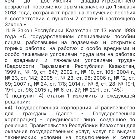
чем до достижения двадцатитрехлетнего
возраста), пособие которым назначено до 1 января
2018 года, сохраняют право на получение пособия
в соответствии с пунктом 2 статьи 6 настоящего
Закона.».
11. В Закон Республики Казахстан от 13 июля 1999
года «О государственном специальном пособии
лицам, работавшим на подземных и открытых
горных работах, на работах с особо вредными и
особо тяжелыми условиями труда или на работах
с вредными и тяжелыми условиями труда»
(Ведомости Парламента Республики Казахстан,
1999 г., № 19, ст. 647; 2002 г., № 10, ст. 105; 2004 г.,
№ 23, ст. 142; 2005 г., № 23, ст. 98; 2006 г., № 12, ст.
69; 2007 г., № 24, ст. 178; 2014 г., № 6, ст. 28; № 19-I,
19-II, ст. 96; 2015 г., № 6, ст. 27; № 22-II, ст. 145):
1) подпункт 4) статьи 1 изложить в следующей
редакции:
«4) Государственная корпорация «Правительство
для граждан» (далее - Государственная
корпорация) - юридическое лицо, созданное по
решению Правительства Республики Казахстан для
оказания государственных услуг, услуг по выдаче
технических условий на подключение к сетям