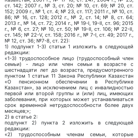
ст. 142; 2007 г., № 3, ст. 20; № 10, ст. 69; № 20, ст.
152; 2009 г., № 1, ст. 4; № 23, ст. 117; 2011 г., № 10, ст.
86; № 16, ст. 128; 2012 г., № 2, ст. 14; № 8, ст. 64;
2013 г., № 14, ст. 72; 2014 г., № 19-I, 19-II, ст. 96; 2015
г., № 6, ст. 27; № 10, ст. 50; № 19-II, ст. 106; № 22-II,
ст. 145; № 22-V, ст. 158; 2016 г., № 7-I, ст. 49; 2017 г.,
№ 12, ст. 36; №7-8, ст. 22):
1) подпункт 1-3) статьи 1 изложить в следующей
редакции:
«1-3) трудоспособное лицо (трудоспособный член
семьи) - лицо или член семьи в возрасте с
шестнадцати лет до возраста, предусмотренного
пунктом 1 статьи 11 Закона Республики Казахстан
«О пенсионном обеспечении в Республике
Казахстан», за исключением лиц с инвалидностью
первой или второй группы и (или) лиц, имеющих
заболевания, при которых может устанавливаться
срок временной нетрудоспособности более двух
месяцев;»;
2) в статье 2:
подпункт 2) пункта 2 изложить в следующей
редакции:
«2) трудоспособным членам семьи, которые