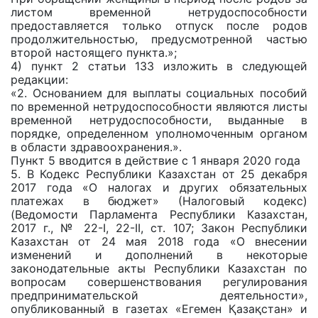
листом временной нетрудоспособности
предоставляется только отпуск после родов
продолжительностью, предусмотренной частью
второй настоящего пункта.»;
4) пункт 2 статьи 133 изложить в следующей
редакции:
«2. Основанием для выплаты социальных пособий
по временной нетрудоспособности являются листы
временной нетрудоспособности, выданные в
порядке, определенном уполномоченным органом
в области здравоохранения.».
Пункт 5 вводится в действие с 1 января 2020 года
5. В Кодекс Республики Казахстан от 25 декабря
2017 года «О налогах и других обязательных
платежах в бюджет» (Налоговый кодекс)
(Ведомости Парламента Республики Казахстан,
2017 г., № 22-I, 22-II, ст. 107; Закон Республики
Казахстан от 24 мая 2018 года «О внесении
изменений и дополнений в некоторые
законодательные акты Республики Казахстан по
вопросам совершенствования регулирования
предпринимательской деятельности»,
опубликованный в газетах «Егемен Қазақстан» и