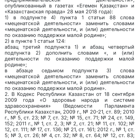
опубликованный в газетах «Егемен Қазақстан» и
«Казахстанская правда» 28 мая 2018 года):
1) в подпункте 4) пункта 1 статьи 88 слова
«меценатской деятельности» заменить словами
«меценатской деятельности, и (или) деятельности
по оказанию поддержки малой родине»;
2) в пункте 1 статьи 124:
абзац третий подпункта 1) и абзац четвертый
подпункта 2) дополнить словами «, и (или)
деятельности по оказанию поддержки малой
родине»;
в абзаце седьмом подпункта 3) слова
«меценатской деятельности» заменить словами
«меценатской деятельности, и (или) деятельности
по оказанию поддержки малой родине».
2. В Кодекс Республики Казахстан от 18 сентября
2009 года «О здоровье народа и системе
здравоохранения» (Ведомости Парламента
Республики Казахстан, 2009 г., № 20-21, ст. 89; 2010
г., № 5, ст. 23; № 7, ст. 32; № 15, ст. 71; № 24, ст. 149,
152; 2011 г., № 1, ст. 2, 3; № 2, ст. 21; № 11, ст. 102; №
12, ст. 111; № 17, ст. 136; № 21, ст. 161; 2012 г., № 1, ст.
5; № 3, ст. 26; № 4, ст. 32; № 8, ст. 64; № 12, ст. 83;