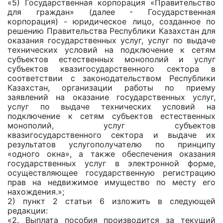
«5) Государственная корпорация «Правительство
для граждан» (далее - Государственная
корпорация) - юридическое лицо, созданное по
решению Правительства Республики Казахстан для
оказания государственных услуг, услуг по выдаче
технических условий на подключение к сетям
субъектов естественных монополий и услуг
субъектов квазигосударственного сектора в
соответствии с законодательством Республики
Казахстан, организации работы по приему
заявлений на оказание государственных услуг,
услуг по выдаче технических условий на
подключение к сетям субъектов естественных
монополий, услуг субъектов
квазигосударственного сектора и выдаче их
результатов услугополучателю по принципу
«одного окна», а также обеспечения оказания
государственных услуг в электронной форме,
осуществляющее государственную регистрацию
прав на недвижимое имущество по месту его
нахождения.»;
2) пункт 2 статьи 6 изложить в следующей
редакции:
«2. Выплата пособия производится за текущий