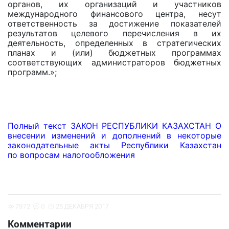
органов, их организаций и участников
международного финансового центра, несут
ответственность за достижение показателей
результатов целевого перечисления в их
деятельность, определенных в стратегических
планах и (или) бюджетных программах
соответствующих администраторов бюджетных
программ.»;
Полный текст
ЗАКОН РЕСПУБЛИКИ КАЗАХСТАН О
внесении изменений и дополнений в некоторые
законодательные акты Республики Казахстан
по вопросам налогообложения
7972
0
25 ДЕКАБРЯ 2017
Комментарии