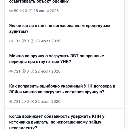
осматривать объект оценки?
89
0
28 июля 2026
Является ли отчет по согласованным процедурам
аудитом?
103
0
28 июля 2026
Можно ли вручную загрузить ЗВТ за прошлые
периоды при отсутствии УНК?
721
0
22 июля 2026
Как исправить ошибочно указанный УНК договора в
ЭСФ и можно ли загрузить сведения вручную?
781
0
22 июля 2026
Когда возникает обязанность удержать КПН у
источника выплаты по непогашенному займу
нерезиденту?