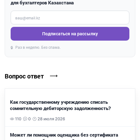
для бухгалтеров Казахстана
Введите ваш e-mail
Подписаться на рассылку
Раз в неделю. Без спама.
🔒
Вопрос ответ
Как государственному учреждению списать
сомнительную дебиторскую задолженность?
110
0
28 июля 2026
Может ли помощник оценщика без сертификата