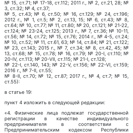
№ 15, ст.71; № 17-18, ст.112; 2011 г., № 2, ст.21, 28; №
3, ст.32; № 4, ст.37;
№ 5, ст.43; № 6, ст.50; № 16, ст.129; № 24, ст.196;
2012 г., № 1, ст.5; № 2, ст.13, 15; № 6, ст.43; № 8,
ст.64; № 10, ст.77; № 11, ст.80; № 20, ст.121; № 21-22,
ст.124; № 23-24, ст.125; 2013 г., № 7, ст.36; № 10-11,
ст.56; № 14, ст.72; № 15, ст.76; 2014 г., № 4-5, ст.24;
№ 10, ст.52; № 11, ст.61, 63; № 14, ст.84; № 21, ст.122;
№ 23, ст.143; 2015 г., № 7, ст.34; № 8, ст.42, 45; №
13, ст.68; № 15, ст.78; № 16, ст.79; № 20-I, ст.110; №
20-IV, ст.113; № 20-VII, ст.115; № 21-I, ст.128;
№ 22-I, ст.140, 143; № 22-V, ст.156; № 22-VI, ст.159;
2016 г., № 7-II, ст.55;
№ 8-II, ст.70; № 12, ст.87; 2017 г., № 4, ст.7; № 15,
ст.55):
в статье 19:
пункт 4 изложить в следующей редакции:
«4. Физические лица подлежат государственной
регистрации в качестве индивидуального
предпринимателя в соответствии с
Предпринимательским кодексом Республики