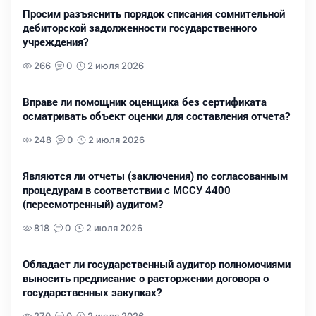
Просим разъяснить порядок списания сомнительной
дебиторской задолженности государственного
учреждения?
266
0
2 июля 2026
Вправе ли помощник оценщика без сертификата
осматривать объект оценки для составления отчета?
248
0
2 июля 2026
Являются ли отчеты (заключения) по согласованным
процедурам в соответствии с МССУ 4400
(пересмотренный) аудитом?
818
0
2 июля 2026
Обладает ли государственный аудитор полномочиями
выносить предписание о расторжении договора о
государственных закупках?