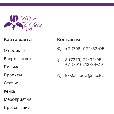
Карта сайта
Контакты
+7 (708) 972-32-95
О проекте
Вопрос-ответ
8 (7279) 72-32-95
+7 (701) 212-34-20
Письма
Проекты
E-Mail:
pob@nab.kz
Статьи
Кейсы
Мероприятия
Презентации