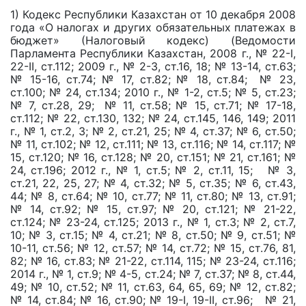
1) Кодекс Республики Казахстан от 10 декабря 2008
года «О налогах и других обязательных платежах в
бюджет» (Налоговый кодекс) (Ведомости
Парламента Республики Казахстан, 2008 г., № 22-I,
22-II, ст.112; 2009 г., № 2-3, ст.16, 18; № 13-14, ст.63;
№ 15-16, ст.74; № 17, ст.82; № 18, ст.84; № 23,
ст.100; № 24, ст.134; 2010 г., № 1-2, ст.5; № 5, ст.23;
№ 7, ст.28, 29; № 11, ст.58; № 15, ст.71; № 17-18,
ст.112; № 22, ст.130, 132; № 24, ст.145, 146, 149; 2011
г., № 1, ст.2, 3; № 2, ст.21, 25; № 4, ст.37; № 6, ст.50;
№ 11, ст.102; № 12, ст.111; № 13, ст.116; № 14, ст.117; №
15, ст.120; № 16, ст.128; № 20, ст.151; № 21, ст.161; №
24, ст.196; 2012 г., № 1, ст.5; № 2, ст.11, 15; № 3,
ст.21, 22, 25, 27; № 4, ст.32; № 5, ст.35; № 6, ст.43,
44; № 8, ст.64; № 10, ст.77; № 11, ст.80; № 13, ст.91;
№ 14, ст.92; № 15, ст.97; № 20, ст.121; № 21-22,
ст.124; № 23-24, ст.125; 2013 г., № 1, ст.3; № 2, ст.7,
10; № 3, ст.15; № 4, ст.21; № 8, ст.50; № 9, ст.51; №
10-11, ст.56; № 12, ст.57; № 14, ст.72; № 15, ст.76, 81,
82; № 16, ст.83; № 21-22, ст.114, 115; № 23-24, ст.116;
2014 г., № 1, ст.9; № 4-5, ст.24; № 7, ст.37; № 8, ст.44,
49; № 10, ст.52; № 11, ст.63, 64, 65, 69; № 12, ст.82;
№ 14, ст.84; № 16, ст.90; № 19-I, 19-II, ст.96; № 21,