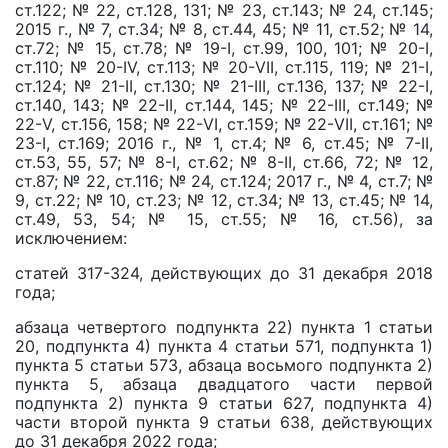
ст.122; № 22, ст.128, 131; № 23, ст.143; № 24, ст.145;
2015 г., № 7, ст.34; № 8, ст.44, 45; № 11, ст.52; № 14,
ст.72; № 15, ст.78; № 19-I, cт.99, 100, 101; № 20-I,
ст.110; № 20-IV, ст.113; № 20-VII, ст.115, 119; № 21-I,
ст.124; № 21-II, ст.130; № 21-III, ст.136, 137; № 22-I,
ст.140, 143; № 22-II, ст.144, 145; № 22-III, ст.149; №
22-V, ст.156, 158; № 22-VI, ст.159; № 22-VII, ст.161; №
23-I, ст.169; 2016 г., № 1, ст.4; № 6, ст.45; № 7-II,
ст.53, 55, 57; № 8-I, ст.62; № 8-II, ст.66, 72; № 12,
ст.87; № 22, ст.116; № 24, ст.124; 2017 г., № 4, ст.7; №
9, ст.22; № 10, ст.23; № 12, ст.34; № 13, ст.45; № 14,
ст.49, 53, 54; № 15, ст.55; № 16, ст.56), за
исключением:
статей 317-324, действующих до 31 декабря 2018
года;
абзаца четвертого подпункта 22) пункта 1 статьи
20, подпункта 4) пункта 4 статьи 571, подпункта 1)
пункта 5 статьи 573, абзаца восьмого подпункта 2)
пункта 5, абзаца двадцатого части первой
подпункта 2) пункта 9 статьи 627, подпункта 4)
части второй пункта 9 статьи 638, действующих
до 31 декабря 2022 года;