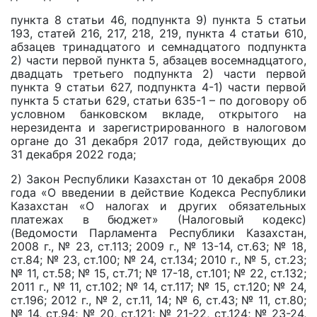
пункта 8 статьи 46, подпункта 9) пункта 5 статьи
193, статей 216, 217, 218, 219, пункта 4 статьи 610,
абзацев тринадцатого и семнадцатого подпункта
2) части первой пункта 5, абзацев восемнадцатого,
двадцать третьего подпункта 2) части первой
пункта 9 статьи 627, подпункта 4-1) части первой
пункта 5 статьи 629, статьи 635-1 – по договору об
условном банковском вкладе, открытого на
нерезидента и зарегистрированного в налоговом
органе до 31 декабря 2017 года, действующих до
31 декабря 2022 года;
2) Закон Республики Казахстан от 10 декабря 2008
года «О введении в действие Кодекса Республики
Казахстан «О налогах и других обязательных
платежах в бюджет» (Налоговый кодекс)
(Ведомости Парламента Республики Казахстан,
2008 г., № 23, ст.113; 2009 г., № 13-14, ст.63; № 18,
ст.84; № 23, ст.100; № 24, ст.134; 2010 г., № 5, ст.23;
№ 11, ст.58; № 15, ст.71; № 17-18, ст.101; № 22, ст.132;
2011 г., № 11, ст.102; № 14, ст.117; № 15, ст.120; № 24,
ст.196; 2012 г., № 2, ст.11, 14; № 6, ст.43; № 11, ст.80;
№ 14, ст.94; № 20, ст.121; № 21-22, ст.124; № 23-24,