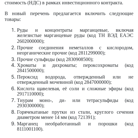
стоимость (НДС) в рамках инвестиционного контракта.
В новый перечень предлагается включить следующие
товары:
Руды и концентраты марганцевые, включая
железистые марганцевые руды (код ТН ВЭД ЕАЭС
2602000000);
Прочие соединения неметаллов с кислородом,
неорганические прочие (код 2811299000);
Прочие сульфиды (код 2830908500);
Хроматы и дихроматы; пероксохроматы (код
2841500000);
Пероксид водорода, отвержденный или не
отвержденный мочевиной (код 2847000000);
Кислота щавелевая, её соли и сложные эфиры (код
2917110000);
Тиурам моно-, ди- или тетрасульфиды (код
2930300000);
Горячекатаные прутки из стали, круглого сечения
диаметром менее 14 мм (код 721391);
Марганец необработанный и порошки (код
8111001100).