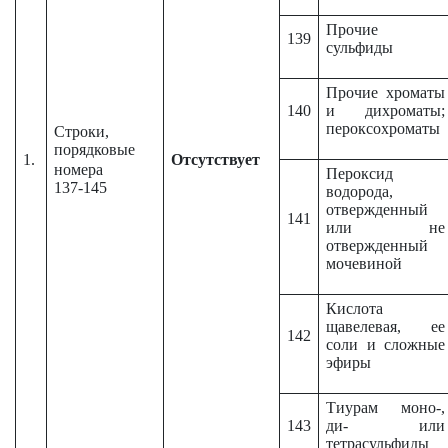
Прочие
139
сульфиды
Прочие хроматы
140
и дихроматы;
пероксохроматы
Строки,
порядковые
1.
Отсутствует
номера
Пероксид
137-145
водорода,
отвержденный
141
или не
отвержденный
мочевиной
Кислота
щавелевая, ее
142
соли и сложные
эфиры
Тиурам моно-,
143
ди- или
тетрасульфиды