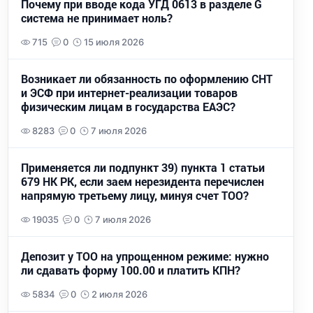
Почему при вводе кода УГД 0613 в разделе G
система не принимает ноль?
715
0
15 июля 2026
Возникает ли обязанность по оформлению СНТ
и ЭСФ при интернет-реализации товаров
физическим лицам в государства ЕАЭС?
8283
0
7 июля 2026
Применяется ли подпункт 39) пункта 1 статьи
679 НК РК, если заем нерезидента перечислен
напрямую третьему лицу, минуя счет ТОО?
19035
0
7 июля 2026
Депозит у ТОО на упрощенном режиме: нужно
ли сдавать форму 100.00 и платить КПН?
5834
0
2 июля 2026