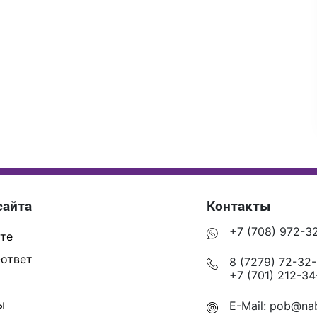
сайта
Контакты
+7 (708) 972-3
те
ответ
8 (7279) 72-32
+7 (701) 212-34
ы
E-Mail:
pob@nab