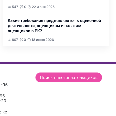
547
0
22 июня 2026
Какие требования предъявляются к оценочной
деятельности, оценщикам и палатам
оценщиков в РК?
807
0
18 июня 2026
Поиск налогоплательщиков
2-95
-95
-20
.kz