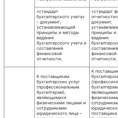
«стандарт
«стандарт ф
бухгалтерского учета»
отчетности»
– документ,
документ,
устанавливающий
устанавлив
принципы и методы
принципы и
ведения
ведения
бухгалтерского учета и
бухгалтерск
составления
составления
финансовой
финансовой
отчетности;
отчетности;
К поставщи
К поставщикам
бухгалтерск
бухгалтерских услуг
(профессио
(профессиональным
бухгалтерам
бухгалтерам),
являющими
являющимися
физическим
физическими лицами и
сотрудника
сотрудниками
юридическог
юридического лица –
поставщика