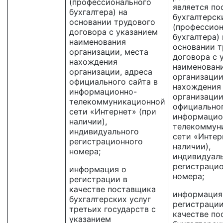
(профессионального
является по
бухгалтера) на
бухгалтерск
основании трудового
(профессион
договора с указанием
бухгалтера) 
наименования
основании т
организации, места
договора с 
нахождения
наименован
организации, адреса
организации
официального сайта в
нахождения
информационно-
организации
телекоммуникационной
официальног
сети «Интернет» (при
информацио
наличии),
телекоммун
индивидуального
сети «Интер
регистрационного
наличии),
номера;
индивидуал
регистраци
информация о
номера;
регистрации в
качестве поставщика
информация
бухгалтерских услуг
регистрации
третьих государств с
качестве по
указанием