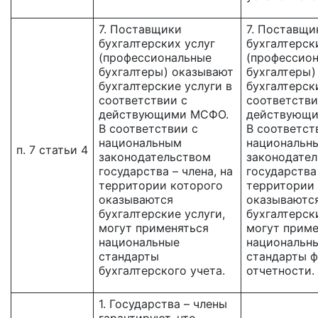
7. Поставщики
7. Поставщи
бухгалтерских услуг
бухгалтерск
(профессиональные
(профессио
бухгалтеры) оказывают
бухгалтеры)
бухгалтерские услуги в
бухгалтерск
соответствии с
соответстви
действующими МСФО.
действующ
В соответствии с
В соответст
национальным
национальн
п. 7 статьи 4
законодательством
законодате
государства – члена, на
государства 
территории которого
территории
оказываются
оказываютс
бухгалтерские услуги,
бухгалтерск
могут применяться
могут приме
национальные
национальн
стандарты
стандарты 
бухгалтерского учета.
отчетности.
1. Государства – члены