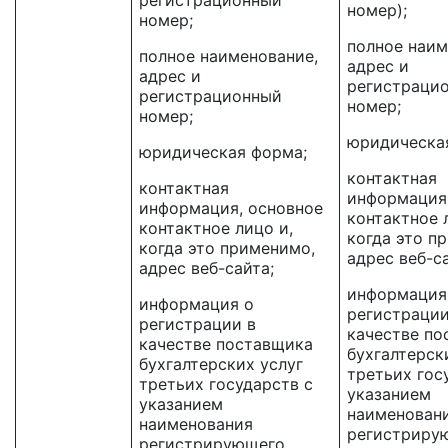
регистрационный
номер);
номер;
полное наим
полное наименование,
адрес и
адрес и
регистраци
регистрационный
номер;
номер;
юридическа
юридическая форма;
контактная
контактная
информация
информация, основное
контактное 
контактное лицо и,
когда это п
когда это применимо,
адрес веб-с
адрес веб-сайта;
информация
информация о
регистрации
регистрации в
качестве по
качестве поставщика
бухгалтерск
бухгалтерских услуг
третьих гос
третьих государств с
указанием
указанием
наименован
наименования
регистриру
регистрирующего