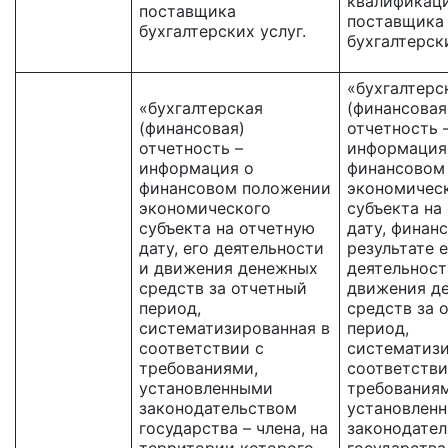
квалификац
поставщика
поставщика
бухгалтерских услуг.
бухгалтерски
«бухгалтерс
«бухгалтерская
(финансовая
(финансовая)
отчетность 
отчетность –
информация
информация о
финансовом
финансовом положении
экономичес
экономического
субъекта на
субъекта на отчетную
дату, финан
дату, его деятельности
результате 
и движения денежных
деятельност
средств за отчетный
движения д
период,
средств за 
систематизированная в
период,
соответствии с
систематизи
требованиями,
соответстви
установленными
требованиям
законодательством
установлен
государства – члена, на
законодате