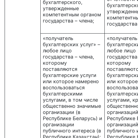
бухгалтерского,
бухгалтерск
утвержденные
утвержденн
компетентным органом
компетентн
государства – члена;
государства 
«получатель
«получатель
бухгалтерских услуг» –
бухгалтерск
любое лицо
любое лицо
государства – члена,
государства 
которому
которому
поставляются
поставляют
бухгалтерские услуги
бухгалтерск
или которое намерено
или которое
воспользоваться
воспользова
бухгалтерскими
бухгалтерс
услугами, в том числе
услугами, к
общественно значимые
общественн
организации (в
организаций
Республике Беларусь) и
Республике 
организации
организаци
публичного интереса (в
публичного 
Республике Казахстан);
Республике 