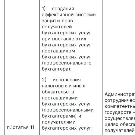
1) создания
эффективной системы
защиты прав
получателей
бухгалтерских услуг
при поставке этих
бухгалтерских услуг
поставщиком
бухгалтерских услуг
(профессионального
бухгалтера);
2) исполнения
налоговых и иных
обязательств
Администра
поставщиками
сотрудниче
бухгалтерских услуг
компетентны
(профессиональными
государств 
бухгалтерами) и
осуществляе
получателями
целях обесп
п.1статья 11
бухгалтерских услуг;
получателей