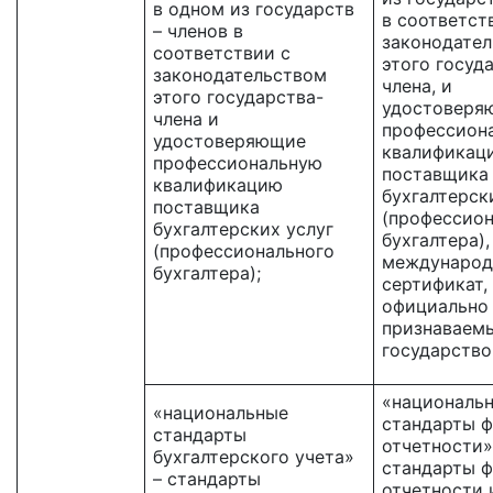
в одном из государств
в соответст
– членов в
законодате
соответствии с
этого госуд
законодательством
члена, и
этого государства-
удостоверя
члена и
профессион
удостоверяющие
квалификац
профессиональную
поставщика
квалификацию
бухгалтерск
поставщика
(профессион
бухгалтерских услуг
бухгалтера),
(профессионального
междунаро
бухгалтера);
сертификат,
официально
признаваем
государство
«националь
«национальные
стандарты 
стандарты
отчетности»
бухгалтерского учета»
стандарты 
– стандарты
отчетности 