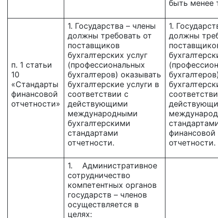
быть менее 
1. Государства – члены
1. Государст
должны требовать от
должны треб
поставщиков
поставщико
бухгалтерских услуг
бухгалтерск
п. 1 статьи
(профессиональных
(профессио
10
бухгалтеров) оказывать
бухгалтеров
«Стандарты
бухгалтерские услуги в
бухгалтерск
финансовой
соответствии с
соответстви
отчетности»
действующими
действующ
международными
междунаро
бухгалтерскими
стандартам
стандартами
финансовой
отчетности.
отчетности.
1. Административное
сотрудничество
компетентных органов
государств – членов
осуществляется в
целях: