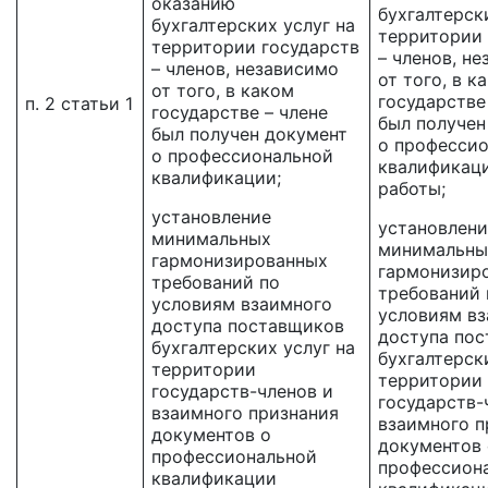
оказанию
бухгалтерск
бухгалтерских услуг на
территории 
территории государств
– членов, н
– членов, независимо
от того, в к
от того, в каком
государстве
п. 2 статьи 1
государстве – члене
был получен
был получен документ
о професси
о профессиональной
квалификац
квалификации;
работы;
установление
установлени
минимальных
минимальны
гармонизированных
гармонизир
требований по
требований 
условиям взаимного
условиям в
доступа поставщиков
доступа по
бухгалтерских услуг на
бухгалтерск
территории
территории
государств-членов и
государств-
взаимного признания
взаимного п
документов о
документов 
профессиональной
профессион
квалификации