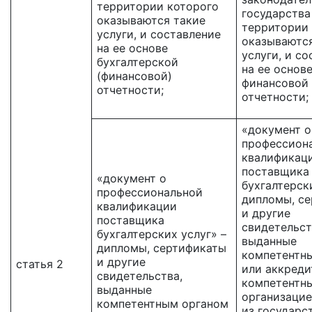
территории которого
государства 
оказываются такие
территории
услуги, и составление
оказываются
на ее основе
услуги, и с
бухгалтерской
на ее основ
(финансовой)
финансовой
отчетности;
отчетности;
«документ о
профессион
квалификац
поставщика
«документ о
бухгалтерск
профессиональной
дипломы, с
квалификации
и другие
поставщика
свидетельст
бухгалтерских услуг» –
выданные
дипломы, сертификаты
компетентн
и другие
статья 2
или аккреди
свидетельства,
компетентн
выданные
организацие
компетентным органом
из государс