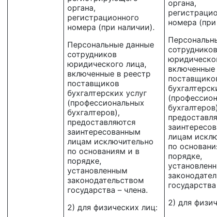
органа,
органа,
регистраци
регистрационного
номера (при
номера (при наличии).
Персональн
Персональные данные
сотруднико
сотрудников
юридическог
юридического лица,
включенные 
включенные в реестр
поставщико
поставщиков
бухгалтерск
бухгалтерских услуг
(профессио
(профессиональных
бухгалтеров)
бухгалтеров),
предоставл
предоставляются
заинтересо
заинтересованным
лицам искл
лицам исключительно
по основани
по основаниям и в
порядке,
порядке,
установлен
установленным
законодате
законодательством
государства 
государства – члена.
2) для физи
2) для физических лиц: