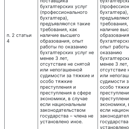
поставщика
бухгалтерск
бухгалтерских услуг
(профессион
(профессионального
бухгалтера),
бухгалтера),
предъявляют
предъявляются такие
требования,
требования, как
наличие вы
п. 2 статьи
наличие высшего
образования
4
образования, опыт
бухгалтерск
работы по оказанию
опыт работы
бухгалтерских услуг не
оказанию
менее 3 лет,
бухгалтерск
отсутствие не снятой
менее 3 лет,
или непогашенной
отсутствие 
судимости за тяжкие и
или непога
особо тяжкие
судимости з
преступления и
особо тяжк
преступления в сфере
преступлени
экономики, в случае
преступлени
если национальным
экономики, 
законодательством
если нацио
государства – члена не
законодате
установлено иное.
государства 
установлено