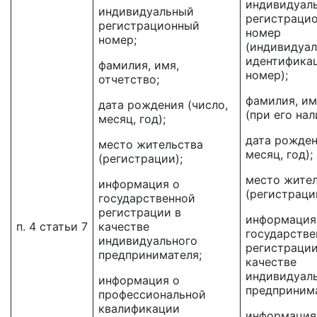
индивидуал
индивидуальный
регистраци
регистрационный
номер
номер;
(индивидуа
идентифика
фамилия, имя,
номер);
отчетство;
фамилия, им
дата рождения (число,
(при его нал
месяц, год);
дата рожден
место жительства
месяц, год);
(регистрации);
место жите
информация о
(регистраци
государственной
регистрации в
информация
п. 4 статьи 7
качестве
государстве
индивидуального
регистрации
предпринимателя;
качестве
индивидуал
информация о
предпринима
профессиональной
квалификации
информация