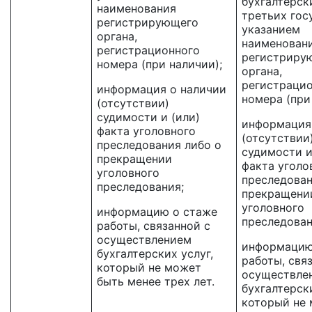
бухгалтерск
наименования
третьих гос
регистрирующего
указанием
органа,
наименован
регистрационного
регистриру
номера (при наличии);
органа,
регистраци
информация о наличии
номера (при
(отсутствии)
судимости и (или)
информация
факта уголовного
(отсутствии
преследования либо о
судимости и
прекращении
факта уголо
уголовного
преследован
преследования;
прекращени
уголовного
информацию о стаже
преследован
работы, связанной с
осуществлением
информацию
бухгалтерских услуг,
работы, свя
который не может
осуществле
быть менее трех лет.
бухгалтерски
который не