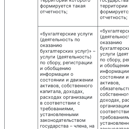
территории которого
государства 
формируется такая
территории
отчетность;
формируетс
отчетность;
«бухгалтерс
«бухгалтерские услуги
(деятельнос
(деятельность по
оказанию
оказанию
бухгалтерски
бухгалтерских услуг)» –
услуги (дея
услуги (деятельность)
по сбору, р
по сбору, регистрации
и обобщени
и обобщению
информации
информации о
состоянии 
состоянии и движении
активов,
активов, собственного
обязательст
капитала, доходах,
собственног
расходах организации
доходах, ра
в соответствии с
организации
требованиями,
соответстви
установленными
требованиям
законодательством
установлен
государства – члена, на
законодате