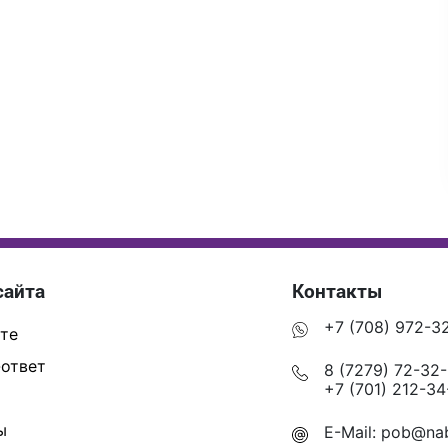
сайта
Контакты
+7 (708) 972-3
те
ответ
8 (7279) 72-32
+7 (701) 212-34
ы
E-Mail:
pob@nab