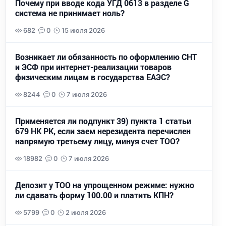
Почему при вводе кода УГД 0613 в разделе G
система не принимает ноль?
682
0
15 июля 2026
Возникает ли обязанность по оформлению СНТ
и ЭСФ при интернет-реализации товаров
физическим лицам в государства ЕАЭС?
8244
0
7 июля 2026
Применяется ли подпункт 39) пункта 1 статьи
679 НК РК, если заем нерезидента перечислен
напрямую третьему лицу, минуя счет ТОО?
18982
0
7 июля 2026
Депозит у ТОО на упрощенном режиме: нужно
ли сдавать форму 100.00 и платить КПН?
5799
0
2 июля 2026