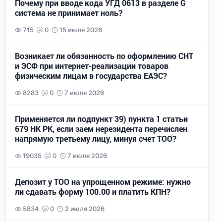
Почему при вводе кода УГД 0613 в разделе G
система не принимает ноль?
715
0
15 июля 2026
Возникает ли обязанность по оформлению СНТ
и ЭСФ при интернет-реализации товаров
физическим лицам в государства ЕАЭС?
8283
0
7 июля 2026
Применяется ли подпункт 39) пункта 1 статьи
679 НК РК, если заем нерезидента перечислен
напрямую третьему лицу, минуя счет ТОО?
19035
0
7 июля 2026
Депозит у ТОО на упрощенном режиме: нужно
ли сдавать форму 100.00 и платить КПН?
5834
0
2 июля 2026