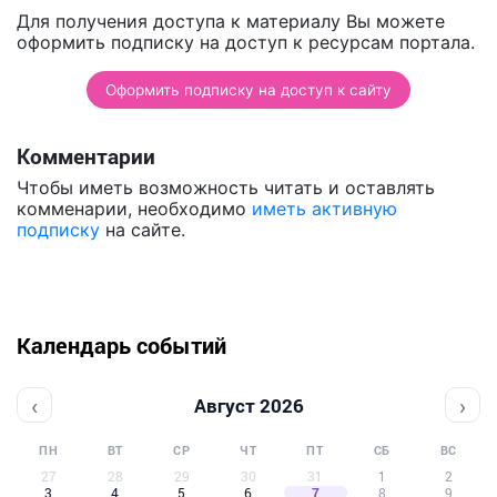
Для получения доступа к материалу Вы можете
оформить подписку на доступ к ресурсам портала.
Оформить подписку на доступ к сайту
Комментарии
Чтобы иметь возможность читать и оставлять
комменарии, необходимо
иметь активную
подписку
на сайте.
Календарь событий
‹
›
Август 2026
ПН
ВТ
СР
ЧТ
ПТ
СБ
ВС
27
28
29
30
31
1
2
3
4
5
6
7
8
9