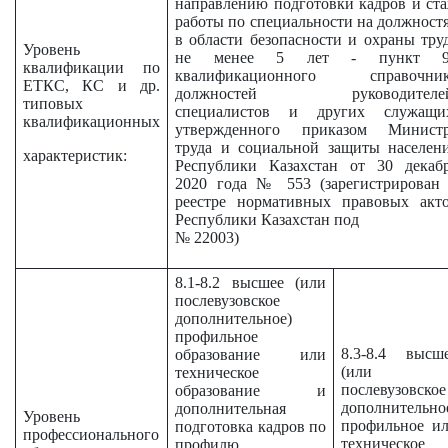
направлению подготовки кадров и ст
работы по специальности на должност
в области безопасности и охраны тру
Уровень
не менее 5 лет - пункт 9
квалификации по
квалификационного справочни
ЕТКС, КС и др.
должностей руководителей
типовых
специалистов и других служащи
квалификационных
утвержденного приказом Минист
труда и социальной защиты населен
характеристик:
Республики Казахстан от 30 декаб
2020 года № 553 (зарегистрирован
реестре нормативных правовых акт
Республики Казахстан под
№ 22003)
8.1-8.2 высшее (или
послевузовское
дополнительное)
профильное
8.3-8.4 высш
образование или
(или
техническое
послевузовское
образование и
дополнительно
дополнительная
Уровень
профильное и
подготовка кадров по
профессионального
техническое
профилю.