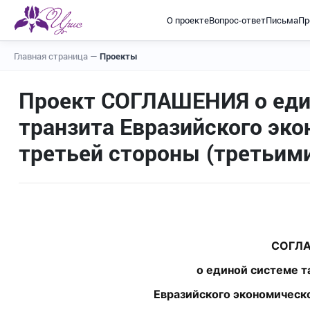
О проекте
Вопрос-ответ
Письма
Пр
Главная страница
—
Проекты
Проект СОГЛАШЕНИЯ о еди
транзита Евразийского эко
третьей стороны (третьим
СОГЛ
о единой системе т
Евразийского экономическо