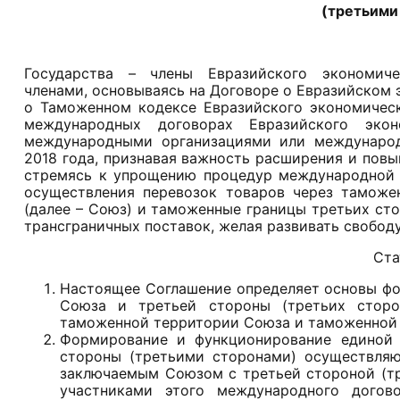
(третьими
Государства – члены Евразийского экономиче
членами,
основываясь на Договоре о Евразийском 
о Таможенном кодексе Евразийского экономическ
международных договорах Евразийского экон
международными организациями или международ
2018 года, признавая важность расширения и пов
стремясь к упрощению процедур международной т
осуществления перевозок товаров через таможе
(далее – Союз) и таможенные границы третьих ст
трансграничных поставок, желая развивать свобод
Ста
Настоящее Соглашение определяет основы ф
Союза и третьей стороны (третьих сторон
таможенной территории Союза и таможенной т
Формирование и функционирование единой 
стороны (третьими сторонами) осуществля
заключаемым Союзом с третьей стороной (т
участниками этого международного догово