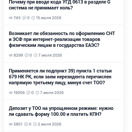
Почему при вводе кода УГД 0613 в разделе G
система не принимает ноль?
745
0
15 июля 2026
Возникает ли обязанность по оформлению СНТ
и ЭСФ при интернет-реализации товаров
физическим лицам в государства ЕАЭС?
8299
0
7 июля 2026
Применяется ли подпункт 39) пункта 1 статьи
679 НК РК, если заем нерезидента перечислен
напрямую третьему лицу, минуя счет ТОО?
19056
0
7 июля 2026
Депозит у ТОО на упрощенном режиме: нужно
ли сдавать форму 100.00 и платить КПН?
5851
0
2 июля 2026