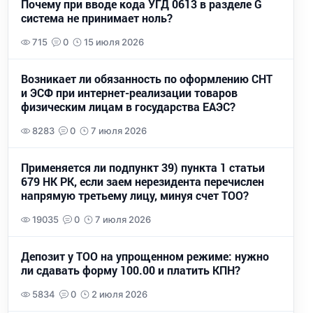
Почему при вводе кода УГД 0613 в разделе G
система не принимает ноль?
715
0
15 июля 2026
Возникает ли обязанность по оформлению СНТ
и ЭСФ при интернет-реализации товаров
физическим лицам в государства ЕАЭС?
8283
0
7 июля 2026
Применяется ли подпункт 39) пункта 1 статьи
679 НК РК, если заем нерезидента перечислен
напрямую третьему лицу, минуя счет ТОО?
19035
0
7 июля 2026
Депозит у ТОО на упрощенном режиме: нужно
ли сдавать форму 100.00 и платить КПН?
5834
0
2 июля 2026