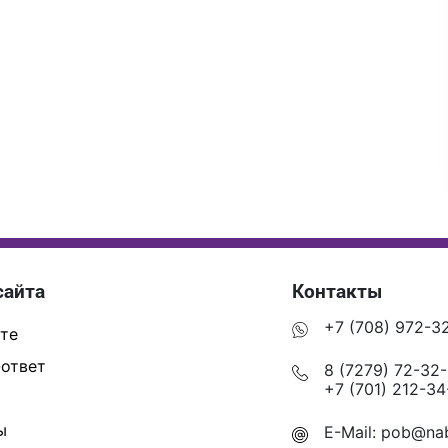
сайта
Контакты
+7 (708) 972-3
те
ответ
8 (7279) 72-32
+7 (701) 212-34
ы
E-Mail:
pob@nab