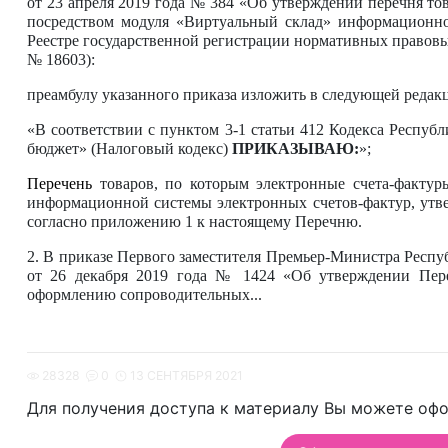
от 23 апреля 2019 года № 384 «Об утверждении перечня то
посредством модуля «Виртуальный склад» информационно
Реестре государственной регистрации нормативных правовы
№ 18603):
преамбулу указанного приказа изложить в следующей редак
«В соответствии с пунктом 3-1 статьи 412 Кодекса Респуб
бюджет» (Налоговый кодекс)
ПРИКАЗЫВАЮ:
»;
Перечень
товаров, по которым электронные счета-факту
информационной системы электронных счетов-фактур, утв
согласно приложению 1 к настоящему Перечню.
2. В приказе Первого заместителя Премьер-Министра Респ
от 26 декабря
2019 года № 1424 «Об утверждении Переч
оформлению сопроводительных...
28328
0
13 СЕНТЯБРЯ 2021
Для получения доступа к материалу Вы можете офо