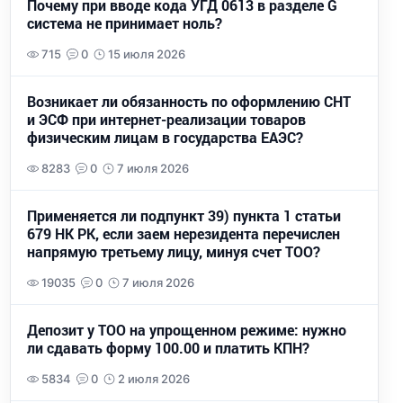
Почему при вводе кода УГД 0613 в разделе G
система не принимает ноль?
715
0
15 июля 2026
Возникает ли обязанность по оформлению СНТ
и ЭСФ при интернет-реализации товаров
физическим лицам в государства ЕАЭС?
8283
0
7 июля 2026
Применяется ли подпункт 39) пункта 1 статьи
679 НК РК, если заем нерезидента перечислен
напрямую третьему лицу, минуя счет ТОО?
19035
0
7 июля 2026
Депозит у ТОО на упрощенном режиме: нужно
ли сдавать форму 100.00 и платить КПН?
5834
0
2 июля 2026