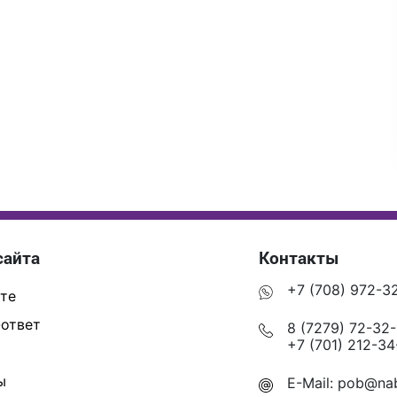
сайта
Контакты
+7 (708) 972-3
те
ответ
8 (7279) 72-32
+7 (701) 212-34
ы
E-Mail:
pob@nab