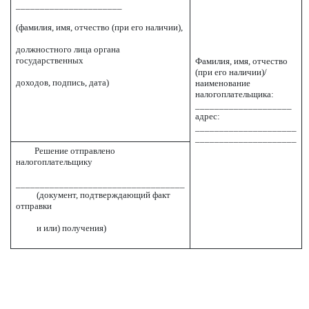
______________________
(фамилия, имя, отчество (при его наличии),
должностного лица органа
государственных
Фамилия, имя, отчество
(при его наличии)/
доходов, подпись, дата)
наименование
налогоплательщика:
____________________
адрес:
_____________________
_____________________
Решение отправлено
налогоплательщику
___________________________________
(документ, подтверждающий факт
отправки
и или) получения)