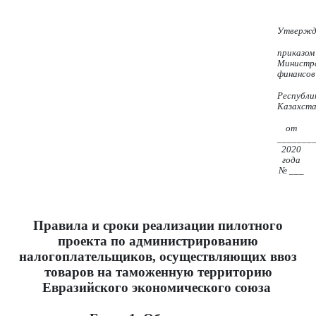
Утвержд
приказом
Министр
финансо
Республи
Казахста
от
_______
2020
года
№ ___
Правила и сроки реализации пилотного
проекта по администрированию
налогоплательщиков, осуществляющих ввоз
товаров на таможенную территорию
Евразийского экономического союза