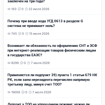
заключен на три года?
163
0
22 июля 2026
Почему при вводе кода УГД 0613 в разделе G
система не принимает ноль?
745
0
15 июля 2026
Возникает ли обязанность по оформлению СНТ и ЭСФ
при интернет-реализации товаров физическим лицам
в государства ЕАЭС?
8299
0
7 июля 2026
Применяется ли подпункт 39) пункта 1 статьи 679 НК
РК, если заем нерезидента перечислен напрямую
третьему лицу, минуя счет ТОО?
19056
0
7 июля 2026
Депозит у ТОО на упрощенном режиме: нужно ли