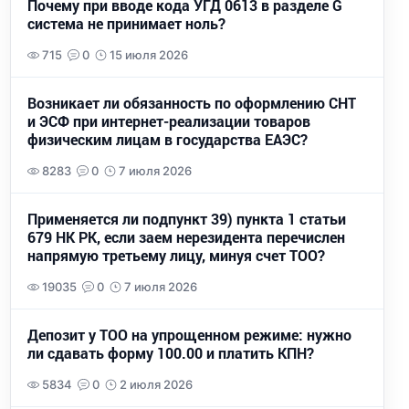
Почему при вводе кода УГД 0613 в разделе G
система не принимает ноль?
715
0
15 июля 2026
Возникает ли обязанность по оформлению СНТ
и ЭСФ при интернет-реализации товаров
физическим лицам в государства ЕАЭС?
8283
0
7 июля 2026
Применяется ли подпункт 39) пункта 1 статьи
679 НК РК, если заем нерезидента перечислен
напрямую третьему лицу, минуя счет ТОО?
19035
0
7 июля 2026
Депозит у ТОО на упрощенном режиме: нужно
ли сдавать форму 100.00 и платить КПН?
5834
0
2 июля 2026