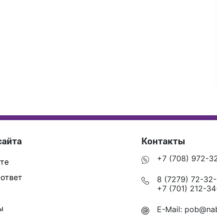
сайта
Контакты
+7 (708) 972-3
те
ответ
8 (7279) 72-32
+7 (701) 212-34
ы
E-Mail:
pob@nab