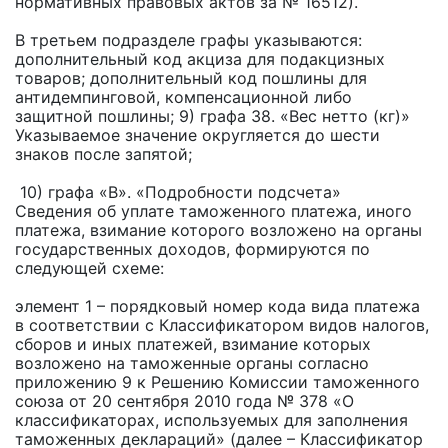
нормативных правовых актов за № 16512).
В третьем подразделе графы указываются:
дополнительный код акциза для подакцизных
товаров; дополнительный код пошлины для
антидемпинговой, компенсационной либо
защитной пошлины; 9) графа 38. «Вес нетто (кг)»
Указываемое значение округляется до шести
знаков после запятой;
10) графа «В». «Подробности подсчета»
Сведения об уплате таможенного платежа, иного
платежа, взимание которого возложено на органы
государственных доходов, формируются по
следующей схеме:
элемент 1 – порядковый номер кода вида платежа
в соответствии с Классификатором видов налогов,
сборов и иных платежей, взимание которых
возложено на таможенные органы согласно
приложению 9 к Решению Комиссии таможенного
союза от 20 сентября 2010 года № 378 «О
классификаторах, используемых для заполнения
таможенных деклараций» (далее – Классификатор