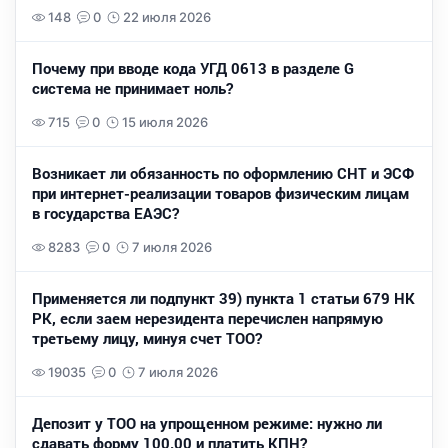
148
0
22 июля 2026
Почему при вводе кода УГД 0613 в разделе G
система не принимает ноль?
715
0
15 июля 2026
Возникает ли обязанность по оформлению СНТ и ЭСФ
при интернет-реализации товаров физическим лицам
в государства ЕАЭС?
8283
0
7 июля 2026
Применяется ли подпункт 39) пункта 1 статьи 679 НК
РК, если заем нерезидента перечислен напрямую
третьему лицу, минуя счет ТОО?
19035
0
7 июля 2026
Депозит у ТОО на упрощенном режиме: нужно ли
сдавать форму 100.00 и платить КПН?