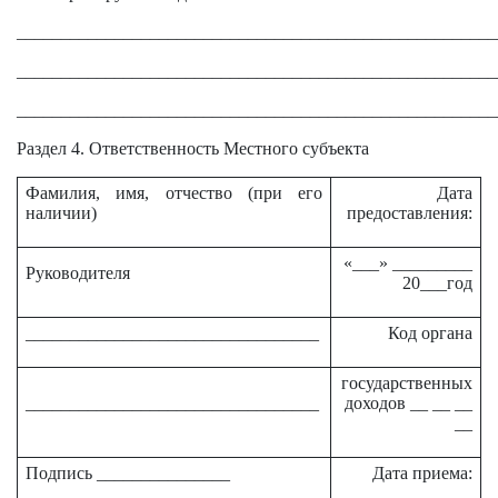
______________________________________________________
______________________________________________________
______________________________________________________
Раздел 4. Ответственность Местного субъекта
Фамилия, имя, отчество (при его
Дата
наличии)
предоставления:
«___» _________
Руководителя
20___год
_________________________________
Код органа
государственных
_________________________________
доходов __ __ __
__
Подпись _______________
Дата приема: