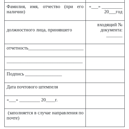
Фамилия, имя, отчество (при его
«___» _________
наличии)
20___год
входящий №
должностного лица, принявшего
документа:
_______
отчетность________________________
_________________________________
Подпись ________________
Дата почтового штемпеля
«___» _________ 20____г.
(заполняется в случае направления по
почте)