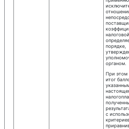
применяю
исключит
отношени
непосред
поставщик
коэффици
налоговой
определяе
порядке,
утвержде
уполномо
органом.
При этом
итог балл
указанны
настояще
налогопл
полученн
результат
с исполь
критериев
приравнив