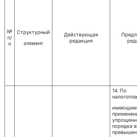
№
Структурный
Действующая
Предл
п/
редакция
ред
элемент
п
14. По
налогопл
имеющим 
применен
упрощенн
порядка в
превышен