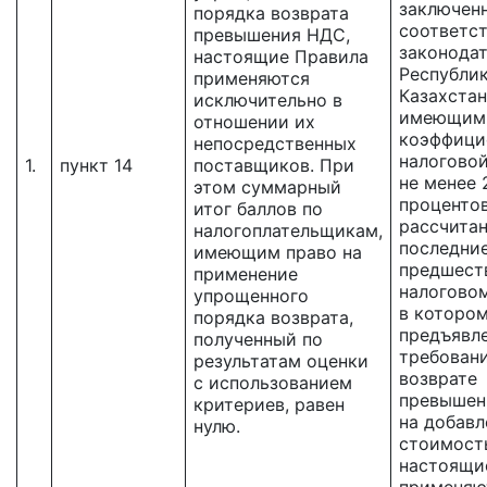
заключенн
порядка возврата
соответст
превышения НДС,
законода
настоящие Правила
Республи
применяются
Казахстан
исключительно в
имеющим
отношении их
коэффици
непосредственных
налоговой
1.
пункт 14
поставщиков. При
не менее 
этом суммарный
процентов
итог баллов по
рассчитан
налогоплательщикам,
последние
имеющим право на
предшес
применение
налоговом
упрощенного
в которо
порядка возврата,
предъявл
полученный по
требовани
результатам оценки
возврате
с использованием
превышен
критериев, равен
на добав
нулю.
стоимост
настоящи