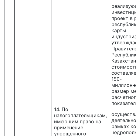
реализу
инвестиц
проект в 
республи
карты
индустри
утвержда
Правител
Республи
Казахстан
стоимост
составляе
150-
миллионн
размер м
расчетно
показател
14. По
осущест
налогоплательщикам,
деятельно
имеющим право на
рамках ко
применение
недрополь
упрощенного