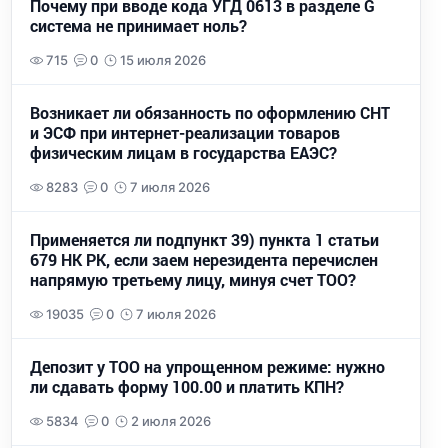
Почему при вводе кода УГД 0613 в разделе G
система не принимает ноль?
715
0
15 июля 2026
Возникает ли обязанность по оформлению СНТ
и ЭСФ при интернет-реализации товаров
физическим лицам в государства ЕАЭС?
8283
0
7 июля 2026
Применяется ли подпункт 39) пункта 1 статьи
679 НК РК, если заем нерезидента перечислен
напрямую третьему лицу, минуя счет ТОО?
19035
0
7 июля 2026
Депозит у ТОО на упрощенном режиме: нужно
ли сдавать форму 100.00 и платить КПН?
5834
0
2 июля 2026