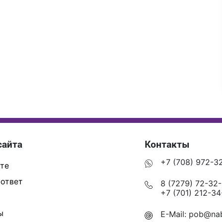
сайта
Контакты
+7 (708) 972-3
те
ответ
8 (7279) 72-32
+7 (701) 212-34
ы
E-Mail:
pob@nab