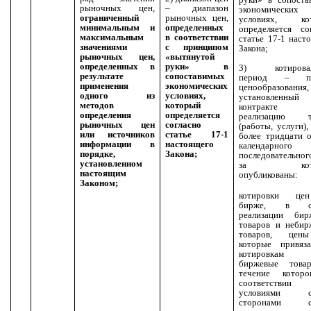
рыночных цен,
– диапазон
экономических
ограниченный
рыночных цен,
условиях, ко
минимальным и
определенных
определяется со
максимальным
в соответствии
статье 17-1 наст
значениями
с принципом
Закона;
рыночных цен,
«вытянутой
определенных в
руки» в
3) котировал
результате
сопоставимых
период – пе
применения
экономических
ценообразования,
одного из
условиях,
установленн
методов
который
контракте
определения
определяется
реализацию т
рыночных цен
согласно
(работы, услуги),
или источников
статье 17-1
более тридцати 
информации в
настоящего
календарного
порядке,
Закона;
последовательног
установленном
за кото
настоящим
опубликованы:
Законом;
котировки це
бирже, в сл
реализации бир
товаров и небир
товаров, цен
которые привяз
котировка
биржевые това
течение котор
соответств
условиями сд
сторонами сд