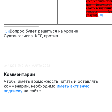
среднеарифметич
цен (индексов
соответствующи
товары (раб
услуги).
[U1]
Вопрос будет решаться на уровне
[U1]
Султангазиева. КГД против.
41274
0
4 МАРТА 2022
Комментарии
Чтобы иметь возможность читать и оставлять
комменарии, необходимо
иметь активную
подписку
на сайте.