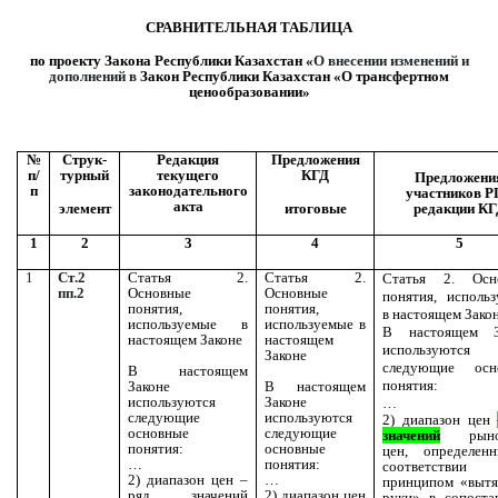
СРАВНИТЕЛЬНАЯ ТАБЛИЦА
по проекту
Закона Республики Казахстан «
О внесении изменений и
дополнений в
Закон Республики Казахстан «О трансфертном
ценообразовании»
№
Струк-
Редакция
Предложения
п/
турный
текущего
КГД
Предложени
п
законодательного
участников Р
акта
элемент
итоговые
редакции КГ
1
2
3
4
5
1
C
т
.2
Статья 2.
Статья 2.
Статья 2. Осн
пп.2
Основные
Основные
понятия, исполь
понятия,
понятия,
в настоящем Зако
используемые в
используемые в
В настоящем З
настоящем Законе
настоящем
используются
Законе
следующие осн
В настоящем
понятия:
Законе
В настоящем
используются
Законе
…
следующие
используются
2) диапазон цен
основные
следующие
значений
рыно
понятия:
основные
цен,
определен
…
понятия:
соответств
2) диапазон цен –
…
принципом «вытя
ряд значений
2) диапазон цен
руки» в сопоста