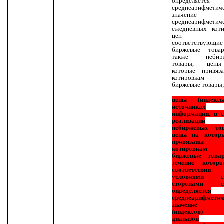
определяется
среднеарифметич
значение
среднеарифметич
ежедневных коти
цен 
соответствующие
биржевые това
также небирж
товары, цен
которые привяз
котировка
биржевые товары
цены (индекс
источниках
информации, в с
реализации
небиржевых тов
цены на котор
привязан
котировка
биржевые това
течение котор
соответств
условиями сд
сторонами сд
определяется
среднеарифметич
значение 
(индексов)
диапазон