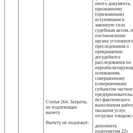
иного документа,
признанному
(признанным)
вступившим в
законную силу
судебным актом, 
постановление
органа уголовног
преследования о
прекращении
досудебного
расследования по
нереабилитирую
основаниям,
совершенному
(совершенным)
субъектом частно
предпринимательс
без фактического
Статья 264. Затраты,
выполнения работ
не подлежащие
оказания услуг,
вычету
отгрузки товаров;»
Вычету не подлежат:
дополнить
подпунктом 22)
…