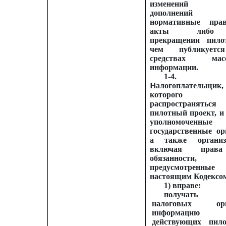
изменений (
дополнени
нормативные пра
акты либ
прекращении пило
чем публикует
средствах масс
информации.
1-4.
Налогоплательщик
которого бу
распространяться
пилотный проект, и
уполномоченные
государственные ор
а также организ
включая пра
обязанности,
предусмотренные
настоящим Кодексо
1) вправе:
получать
налоговых орг
информаци
действующих пил