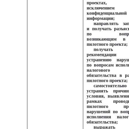
проектах,
исключением
конфиденциальной
информации;
направлять за
и получать разъяс
по вопрос
возникающим в 
пилотного проекта;
получать
рекомендаци
устранению нару
по вопросам испол
налогового
обязательства в р
пилотного проекта;
самостоятельно
устранять прич
условия, выявлен
рамках проводи
пилотного про
нарушений по воп
исполнения налог
обязательства;
выражать 