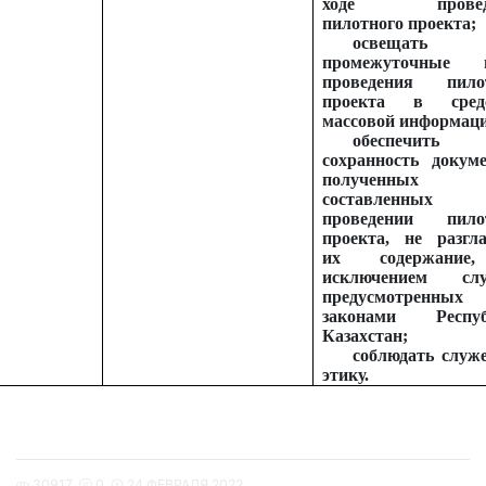
ходе провед
пилотного проекта;
освещать
промежуточные и
проведения пило
проекта в средс
массовой информац
обеспечить
сохранность докуме
полученны
составленных
проведении пило
проекта, не разгл
их содержание
исключением слу
предусмотренных
законами Респуб
Казахстан;
соблюдать служ
этику.
30917
0
24 ФЕВРАЛЯ 2022