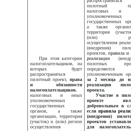
распространяться
пилотный про
налоговых и 
уполномоченных
государственных орг
а также организ
территория (участ
(или) рег
осуществления реали
(внедрения) пил
проектов,
правила и
При этом категории
реализации
(внедре
налогоплательщиков, на
пилотных прое
которых будет
определяются
распространяться
уполномоченным ор
пилотный проект,
права
за 2 месяца до н
и обязанности
реализации пило
налогоплательщиков
,
проекта.
налоговых и иных
Участие в пил
уполномоченных
проекте явля
государственных
добровольным в сл
органов, а также
если
правила реали
организации, территория
(внедрения) пилот
(участок) и (или) регион
проектов устанавл
осуществления
для налогоплател