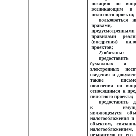
позицию по вопр
возникающим в 
пилотного проекта;
пользоваться 
правами,
предусмотренными
правилами реали
(внедрения) пил
проектов;
2) обязаны:
предоставит
бумажных и (
электронных носи
сведения и докумен
также письме
пояснения по вопр
относящимся к пре
пилотного проекта;
предоставить д
к имущест
являющемуся объ
налогообложения и 
объектом, связан
налогообложением,
независимо от его 