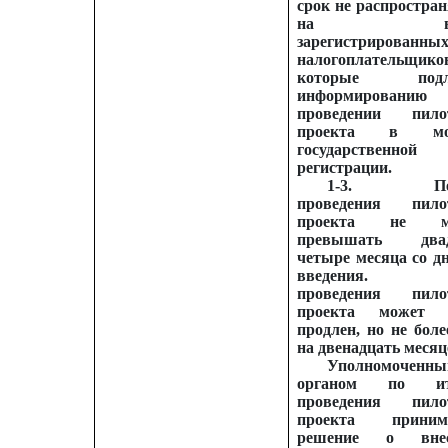
срок не распростран
на вно
зарегистрированны
налогоплательщико
которые подл
информирован
проведении пило
проекта в мо
государственной
регистрации.
1-3.
П
проведения пило
проекта не м
превышать двад
четыре месяца со дн
введения. С
проведения пило
проекта может 
продлен, но не боле
на двенадцать месяц
Уполномоченн
органом по ит
проведения пило
проекта принима
решение о внес