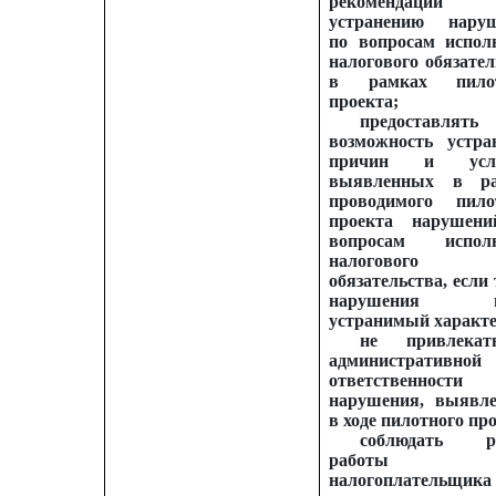
рекомендаци
устранению нару
по вопросам испол
налогового обязател
в рамках пилот
проекта;
предоставлять
возможность устра
причин и усло
выявленных в ра
проводимого пило
проекта нарушен
вопросам исполн
налогового
обязательства, если
нарушения н
устранимый характе
не привлека
административной
ответственност
нарушения, выявл
в ходе пилотного пр
соблюдать р
работы
налогоплательщи