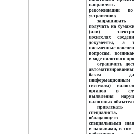
направлять
рекомендации п
устранению;
запрашива
получать на бумаж
(или) электро
носителях сведе
документы, а т
письменные пояснен
вопросам, возник
в ходе пилотного пр
ограничить дос
автоматизированны
базам дан
(информационным
системам) налого
органов в слу
выявления наруш
налоговых обязател
привлекать
специалиста,
обладающего
специальными зна
и навыками, в том 
работников др