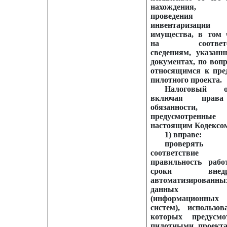
нахождения,
проведения
инвентаризации
имущества, в том 
на соответс
сведениям, указан
документах, по вопр
относящимся к пре
пилотного проекта.
Налоговый ор
включая пра
обязанности,
предусмотренные
настоящим Кодексо
1) вправе:
проверять
соответствие
правильность раб
сроки внедр
автоматизированны
данных
(информационных
систем), использов
которых предусмо
пилотными проект