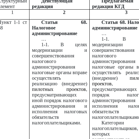
Структурный
Действующая
Предлагаемая
элемент
редакция
редакция КГД
1
2
3
Пункт 1-1 ст
Статья 68.
Статья 68. Нало
68
Налоговое
администрирование
администрирование
…
…
1-1. В це
1-1. В целях
модернизаци
модернизации и
совершенствования
совершенствования
налогового
налогового
администрирования
администрирования
налоговые органы в
налоговые органы вправе
осуществлять реали
осуществлять
(внедрение)
пил
реализацию (внедрение)
проектов
,
пилотных проектов
,
предусматривающих
предусматривающих
порядок налого
иной порядок налогового
администрирован
администрирования и
исполнения нало
исполнения налоговых
обязательств
обязательств
налогоплательщиками
налогоплательщиками.
Категории
налогоплательщико
которых бу