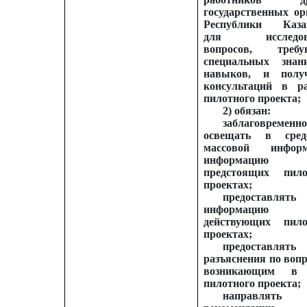
государственных ор
Республики Каза
для исследов
вопросов, требу
специальных зна
навыков, и полу
консультаций в р
пилотного проекта;
2) обязан:
заблаговременн
освещать в сред
массовой информ
информаци
предстоящих пил
проектах;
предоставлять
информаци
действующих пил
проектах;
предоставлять
разъяснения по вопр
возникающим в 
пилотного проекта;
направлять