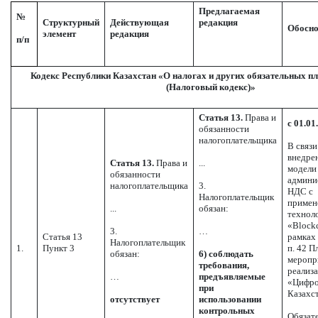
Предлагаемая
№
Структурный
Действующая
редакция
Обосно
элемент
редакция
п/п
Кодекс Республики Казахстан «О налогах и других обязательных п
(Налоговый кодекс)»
Статья 13.
Права и
с 01.01
обязанности
налогоплательщика
В связи
внедре
Статья 13.
Права и
...
модели
обязанности
админи
налогоплательщика
3.
НДС с
Налогоплательщик
примен
...
обязан:
технол
«Blockc
3.
…
Статья 13
рамках
Налогоплательщик
1.
Пункт 3
п. 42 П
обязан:
6) соблюдать
меропр
требования,
реализ
…
предъявляемые
«Цифр
при
Казахс
отсутствует
использовании
контрольных
Обязате