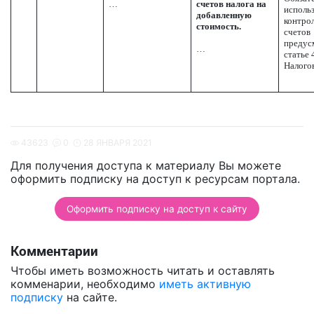
…
счетов налога на
исполь
добавленную
контро
стоимость.
счетов
предус
…
статье 
Налогов
43623
0
28 ЯНВАРЯ 2021
Для получения доступа к материалу Вы можете
оформить подписку на доступ к ресурсам портала.
Оформить подписку на доступ к сайту
Комментарии
Чтобы иметь возможность читать и оставлять
комменарии, необходимо
иметь активную
подписку
на сайте.