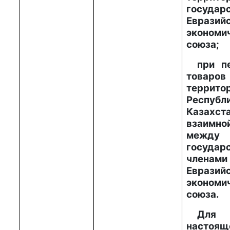
государ
Евразий
экономи
союза;
при п
товар
террито
Республ
Казахст
взаимно
между
государ
членами
Евразий
экономи
союза.
Для
настоящ