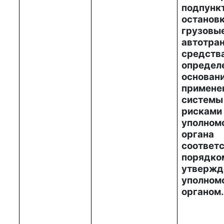
подпунк
останов
грузовы
автотра
средства
опреде
основан
примене
системы
рисками
уполном
орга
соотв
порядко
утвержд
уполном
органом.