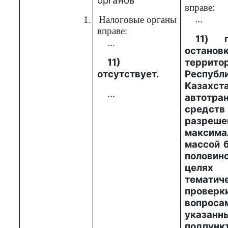
органов
вправе:
...
1.
Налоговые органы
вправе:
11
) п
...
остан
11)
террито
отсутствует.
Республ
Казахст
...
автотра
сре
разреше
максима
массой б
половин
целях 
тематич
пров
вопроса
указ
подпункт