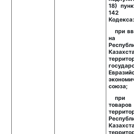
18) пунк
142 н
Кодекса
при вв
на те
Республ
Каза
террито
государ
Евразий
экономи
союза;
при
тов
террито
Республ
Казах
террито