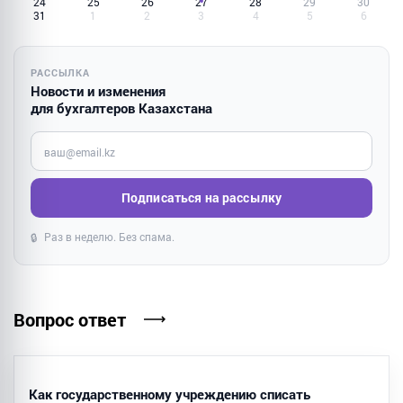
24
25
26
27
28
29
30
31
1
2
3
4
5
6
РАССЫЛКА
Новости и изменения
для бухгалтеров Казахстана
Введите ваш e-mail
Подписаться на рассылку
Раз в неделю. Без спама.
🔒
Вопрос ответ
Как государственному учреждению списать