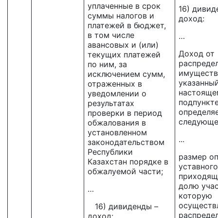
уплаченные в срок
16) дивид
суммы налогов и
доход:
платежей в бюджет,
в том числе
…
авансовых и (или)
Доход от
текущих платежей
распреде
по ним, за
имуществ
исключением сумм,
указанный
отраженных в
настояще
уведомлении о
подпункте
результатах
определяе
проверки в период
следующе
обжалования в
установленном
...
законодательством
Республики
размер о
Казахстан порядке в
уставного
обжалуемой части;
приходящ
долю учас
…
которую
осуществ
16) дивиденды –
распреде
доход: