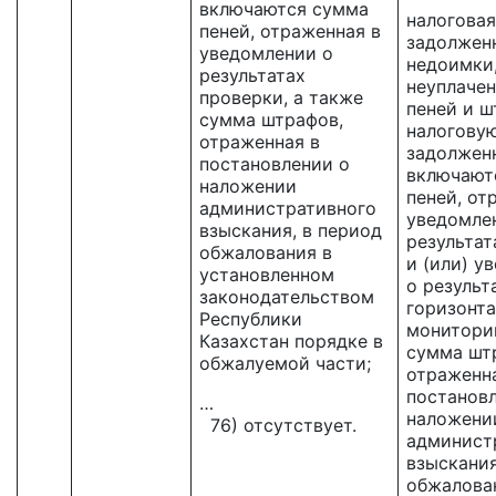
включаются сумма
налоговая
пеней, отраженная в
задолжен
уведомлении о
недоимки,
результатах
неуплаче
проверки, а также
пеней и ш
сумма штрафов,
налогову
отраженная в
задолжен
постановлении о
включают
наложении
пеней, от
административного
уведомле
взыскания, в период
результат
обжалования в
и (или) у
установленном
о результ
законодательством
горизонта
Республики
мониторин
Казахстан порядке в
сумма шт
обжалуемой части;
отраженн
постанов
…
наложени
76) отсутствует.
админист
взыскания
обжалова