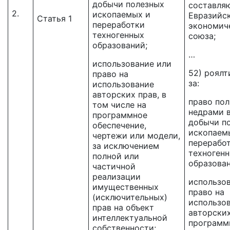
добычи полезных
составля
2.
ископаемых и
Евразийс
Статья 1
переработки
экономич
техногенных
союза;
образований;
…
использование или
52) роялт
право на
за:
использование
авторских прав, в
право пол
том числе на
недрами 
программное
добычи п
обеспечение,
ископаем
чертежи или модели,
перерабо
за исключением
техноген
полной или
образован
частичной
реализации
использо
имущественных
право на
(исключительных)
использо
прав на объект
авторских
интеллектуальной
программ
собственности;