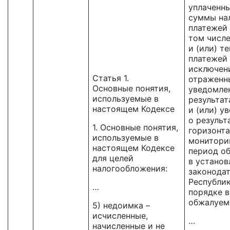
уплаченны
суммы на
платежей 
том числ
и (или) т
платежей 
исключен
Статья 1.
отраженн
Основные понятия,
уведомле
используемые в
результат
настоящем Кодексе
и (или) у
о результ
1. Основные понятия,
горизонта
используемые в
монитори
настоящем Кодексе
период о
для целей
в устано
налогообложения:
законода
Республик
…
порядке в
обжалуем
5) недоимка –
исчисленные,
…
начисленные и не