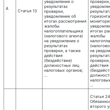
уведомление о
проверки,
результатах
уведомле
4.
Статья 13
проверки,
результат
уведомление об
горизонта
итогах рассмотрения
мониторин
жалобы
уведомле
налогоплательщика
итогах р
(налогового агента)
жалобы
на уведомление о
налогопл
результатах
(налогово
проверки, а также
на уведом
действия
результат
(бездействие)
проверки,
должностных лиц
действия
налоговых органов;
(бездейст
…
должност
налоговых
…
Статья 24
Обязанно
второго у