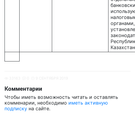
банковски
использу
налоговы
органами,
установл
законода
Республи
Казахстан
33163
0
9 СЕНТЯБРЯ 2019
Комментарии
Чтобы иметь возможность читать и оставлять
комменарии, необходимо
иметь активную
подписку
на сайте.