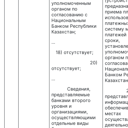
(устройст
уполномоченным
предназна
органом по
приема п
согласованию с
использо
Национальным
платежны
Банком Республики
систему 
Казахстан;
платежей 
сроки,
…
установл
уполномо
18) отсутствует;
органом 
20)
согласова
отсутствует;
Национал
Банком Р
…
Казахстан
Сведения,
20
представляемые
представ
банками второго
информац
уровня и
обеспечи
организациями,
местах
осуществляющими
осуществ
отдельные виды
деятельн