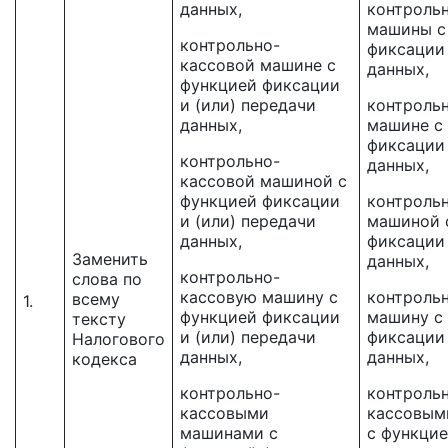
данных,
контроль
машины с
контрольно-
фиксации
кассовой машине с
данных,
функцией фиксации
и (или) передачи
контроль
данных,
машине с
фиксации
контрольно-
данных,
кассовой машиной с
функцией фиксации
контроль
и (или) передачи
машиной 
данных,
фиксации
Заменить
данных,
контрольно-
слова по
кассовую машину с
контроль
всему
1.
функцией фиксации
машину с
тексту
и (или) передачи
фиксации
Налогового
данных,
данных,
кодекса
контрольно-
контроль
кассовыми
кассовым
машинами с
с функци