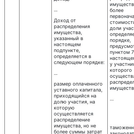
имущества
...
более
первонач
Доход от
стоимост
распределения
доли учас
имущества,
определя
указанный в
порядке,
настоящем
предусмо
подпункте,
пунктом 7
определяется в
настоящег
следующем порядке:
у участни
которого
...
осуществ
распреде
размер оплаченного
имуществ
уставного капитала,
приходящийся на
…
долю участия, на
которую
осуществляется
распределение
17
имущества, но не
таможенн
более суммы затрат
законода