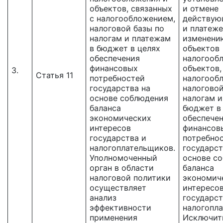
объектов, связанных
и отмене
с налогообложением,
действую
налоговой базы по
и платеже
налогам и платежам
изменению
в бюджет в целях
объектов
обеспечения
налогооб
финансовых
объектов,
3.
Статья 11
потребностей
налогооб
государства на
налоговой
основе соблюдения
налогам и
баланса
бюджет в
экономических
обеспече
интересов
финансов
государства и
потребно
налогоплательщиков.
государст
Уполномоченный
основе с
орган в области
баланса
налоговой политики
экономич
осуществляет
интересо
анализ
государст
эффективности
налогопл
применения
Исключит