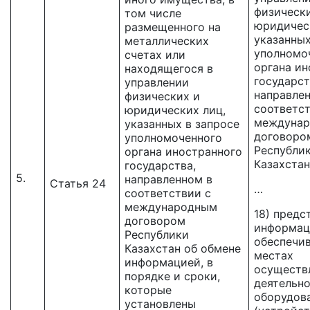
физическ
том числе
юридичес
размещенного на
указанных
металлических
уполномо
счетах или
органа ин
находящегося в
государст
управлении
направле
физических и
соответст
юридических лиц,
междуна
указанных в запросе
договоро
уполномоченного
Республи
органа иностранного
Казахстан
государства,
5.
направленном в
Статья 24
…
соответствии с
международным
18) предс
договором
информац
Республики
обеспечи
Казахстан об обмене
местах
информацией, в
осуществ
порядке и сроки,
деятельн
которые
оборудов
установлены