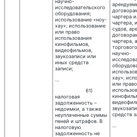
научно-
арендуем
исследовательского
договора
оборудования;
чартера и
использование «ноу-
чартера, 
хау»; использование
судов, ар
или право
договора
использования
чартера, 
кинофильмов,
торгового
видеофильмов,
научно-
звукозаписи или
исследов
иных средств
оборудова
записи;
использов
хау»; исп
…
или право
использо
61)
кинофиль
налоговая
видеофил
задолженность –
звукозапи
недоимки, а также
средств з
неуплаченные суммы
пеней и штрафов. В
…
налоговую
задолженность не
6