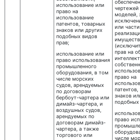
обеспечен
использование или
чертежей
право на
моделей, 
использование
исключен
патентов, товарных
или част
знаков или других
реализац
подобных видов
имуществ
прав;
(исключи
прав на о
использование или
интеллек
право использования
собственн
промышленного
использо
оборудования, в том
право на
числе морских
использо
судов, арендуемых
патентов,
по договорам
знаков ил
бербоут-чартера или
подобных 
димайз-чартера, и
воздушных судов,
использо
арендуемых по
право ис
договорам димайз-
промышле
чартера, а также
оборудова
торгового или
числе мор