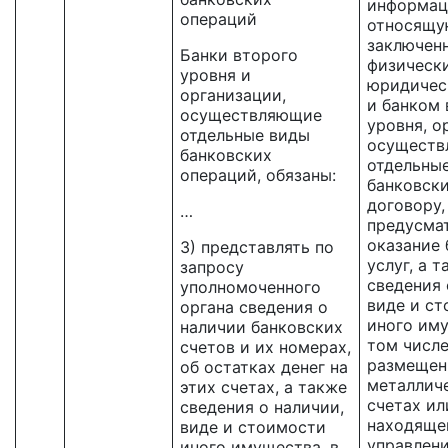
информац
операций
относящу
заключен
Банки второго
физическ
уровня и
юридичес
организации,
и банком 
осуществляющие
уровня, о
отдельные виды
осущест
банковских
отдельны
операций, обязаны:
банковск
договору,
…
предусма
оказание 
3) представлять по
услуг, а 
запросу
сведения 
уполномоченного
виде и с
органа сведения о
иного иму
наличии банковских
том числ
счетов и их номерах,
размещен
об остатках денег на
металлич
этих счетах, а также
счетах ил
сведения о наличии,
находяще
виде и стоимости
управлен
иного имущества, в