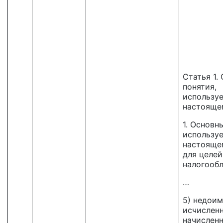
Статья 1.
понятия,
использу
настояще
1. Основн
использу
настояще
для целей
налогооб
…
5) недоим
исчисленн
начисленн