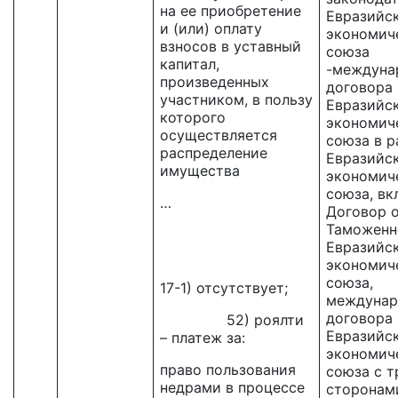
на ее приобретение
Евразийс
и (или) оплату
экономич
взносов в уставный
союза
капитал,
-междуна
произведенных
договора
участником, в пользу
Евразийс
которого
экономич
осуществляется
союза в р
распределение
Евразийс
имущества
экономич
союза, вк
…
Договор 
Таможенн
Евразийс
экономич
союза,
17-1) отсутствует;
междунар
договора
52) роялти
Евразийс
– платеж за:
экономич
право пользования
союза с 
недрами в процессе
сторонами