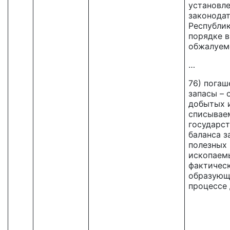
установл
законода
Республик
порядке в
обжалуем
…
76) погаш
запасы – 
добытых 
списывае
государст
баланса з
полезных
ископаем
фактическ
образующ
процессе 