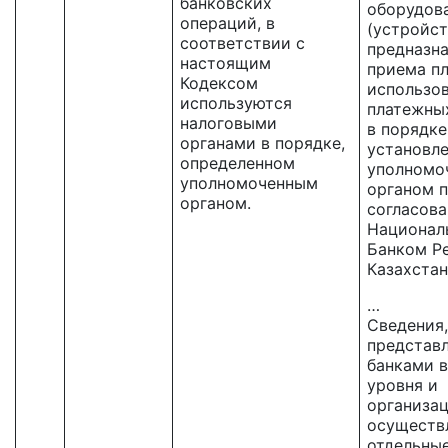
банковских
оборудов
операций, в
(устройст
соответствии с
предназна
настоящим
приема п
Кодексом
использо
используются
платежных
налоговыми
в порядке
органами в порядке,
установл
определенном
уполномо
уполномоченным
органом 
органом.
согласова
Национал
Банком Р
Казахстан
…
Сведения,
представ
банками 
уровня и
организа
осущест
отдельны