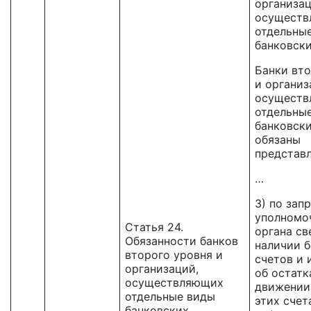
организац
осущест
отдельны
банковск
Банки вто
и организ
осущест
отдельны
банковски
обязаны
представл
…
3) по зап
уполномо
Статья 24.
органа св
Обязанности банков
наличии 
второго уровня и
счетов и 
организаций,
об остатк
осуществляющих
движении 
отдельные виды
этих счет
банковских