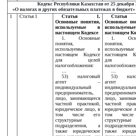
Кодекс Республики Казахстан от 25 декабря 
«О налогах и других обязательных платежах в бюджет»
1
Статья 1
Статья 1.
Стать
Основные понятия,
Основные по
используемые в
используе
настоящем Кодексе
настоящем Ко
1. Основные
1. Осно
понятия,
понятия,
используемые в
используе
настоящем Кодексе
настоящем К
для целей
для це
налогообложения:
налогообложен
…
…
53) налоговый
53) нало
агент –
аген
индивидуальный
индивидуальн
предприниматель,
предпринимате
лицо, занимающееся
лицо, занима
частной практикой,
частной прак
юридическое лицо, в
юридическое л
том числе его
том числе
структурные
структурные
подразделения, а
подразделен
также юридическое
также юриди