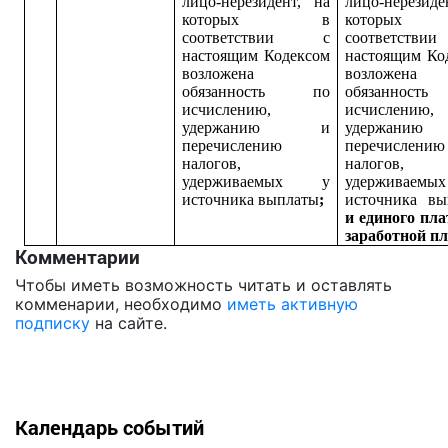
лицо-нерезидент, на
лицо-нерезиде
которых в
которы
соответствии с
соответст
настоящим Кодексом
настоящим Ко
возложена
возложена
обязанность по
обязаннос
исчислению,
исчислению,
удержанию и
удержан
перечислению
перечислению
налогов,
налогов,
удерживаемых у
удерживае
источника выплаты
;
источника вы
и единого пла
заработной п
Комментарии
Чтобы иметь возможность читать и оставлять
комменарии, необходимо
иметь активную
подписку
на сайте.
Календарь событий