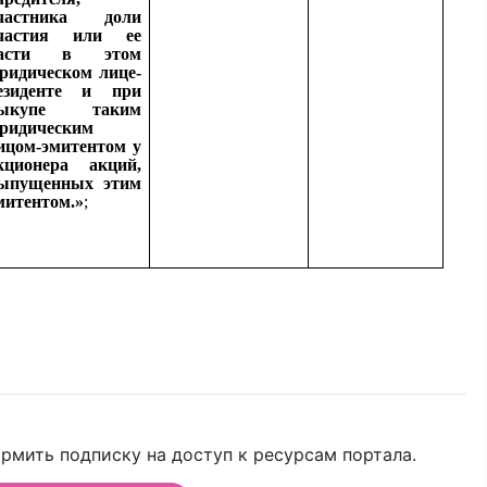
частника доли
частия или ее
асти в этом
ридическом лице-
езиденте и при
ыкупе таким
ридическим
ицом-эмитентом у
кционера акций,
ыпущенных этим
митентом.
»
;
рмить подписку на доступ к ресурсам портала.