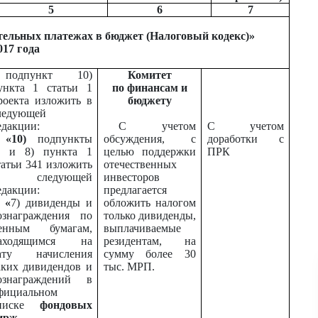
5
6
7
ательных платежах в бюджет (Налоговый кодекс)»
017 года
подпункт 10)
Комитет
ункта 1 статьи 1
по финансам и
роекта
изложить в
бюджету
ледующей
едакции:
С учетом
С учетом
«10)
подпункты
обсуждения, с
доработки с
) и 8) пункта 1
целью поддержки
ПРК
татьи 341 изложить
отечественных
 следующей
инвесторов
едакции:
предлагается
«
7) дивиденды и
обложить налогом
ознаграждения по
только дивиденды,
енным бумагам,
выплачиваемые
аходящимся на
резидентам, на
ату начисления
сумму более 30
аких дивидендов и
тыс. МРП.
ознаграждений в
фициальном
писке
фондовых
ирж,