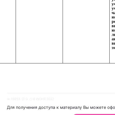
у
у
ч
ю
р
в
ю
л
а
в
э
19653
0
6 ИЮНЯ 2022
Для получения доступа к материалу Вы можете офо