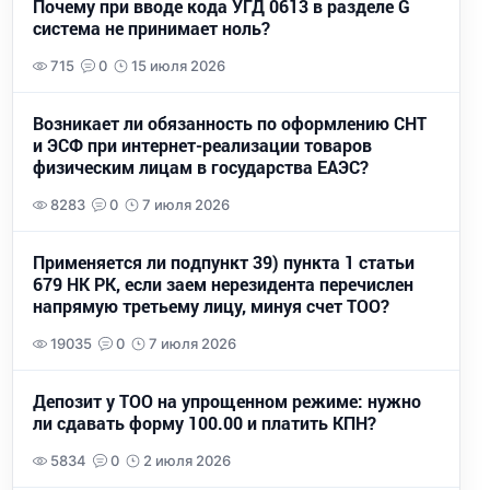
Почему при вводе кода УГД 0613 в разделе G
система не принимает ноль?
715
0
15 июля 2026
Возникает ли обязанность по оформлению СНТ
и ЭСФ при интернет-реализации товаров
физическим лицам в государства ЕАЭС?
8283
0
7 июля 2026
Применяется ли подпункт 39) пункта 1 статьи
679 НК РК, если заем нерезидента перечислен
напрямую третьему лицу, минуя счет ТОО?
19035
0
7 июля 2026
Депозит у ТОО на упрощенном режиме: нужно
ли сдавать форму 100.00 и платить КПН?
5834
0
2 июля 2026