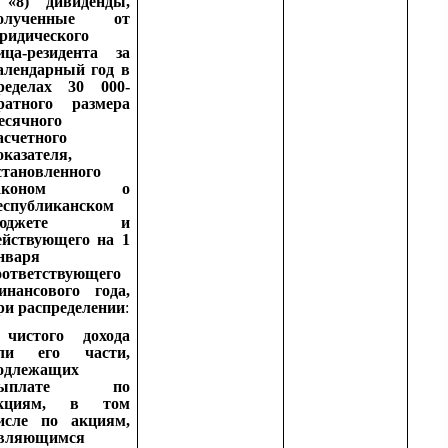
«
8) дивиденды,
олученные от
ридического
ица-резидента за
алендарный год в
ределах 30 000-
ратного размера
есячного
асчетного
оказателя,
становленного
законом о
еспубликанском
бюджете и
ействующего на 1
нваря
оответствующего
инансового года,
ри распределении
:
чистого дохода
ли его части,
одлежащих
выплате по
кциям, в том
исле по акциям,
вляющимся