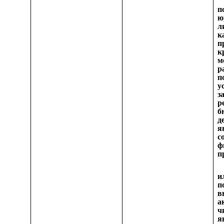
п
ю
л
к
п
к
м
р
п
у
р
д
я
с
ф
п
и
п
а
ч
я