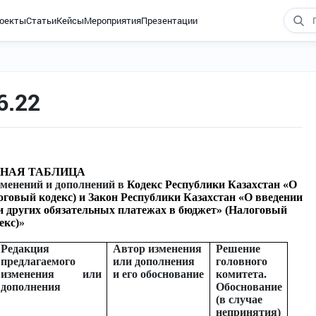
оекты
Статьи
Кейсы
Мероприятия
Презентации
6.22
НАЯ ТАБЛИЦА
зменений и дополнений в
Кодекс Республики Казахстан «О
оговый кодекс) и Закон Республики Казахстан «О введении
 и других обязательных платежах в бюджет» (Налоговый
екс)
»
Редакция
Автор изменения
Решение
предлагаемого
или дополнения
головного
изменения или
и его обоснование
комитета.
дополнения
Обоснование
(в случае
непринятия)