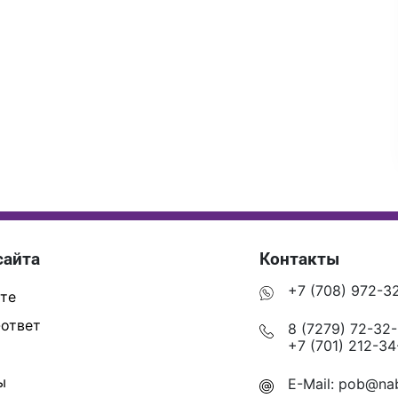
сайта
Контакты
+7 (708) 972-3
те
ответ
8 (7279) 72-32
+7 (701) 212-34
ы
E-Mail:
pob@nab