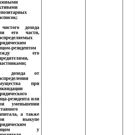
азовыми
ктивами
епозитарных
асписок;
чистого дохода
ли его части,
аспределяемых
ридическим
ицом-резидентом
между его
чредителями,
частниками;
дохода от
аспределения
мущества при
иквидации
ридического
ица-резидента или
ри уменьшении
ставного
апитала, а также
при выкупе
ридическим
лицом у
чредителя,