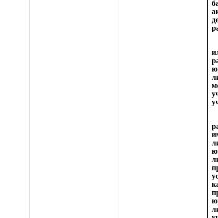
б
а
д
р
и
р
ю
л
у
у
р
и
л
ю
л
п
у
к
ю
у