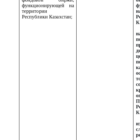
функционирующей на
ф
территории
н
Республики Казахстан;
Р
К
н
п
п
д
ц
п
к
о
т
с
к
о
П
Р
К
с
р