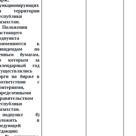
ункционирующих
а территории
еспублики
азахстан.
Положения
астоящего
одпункта
рименяются к
ивидендам по
енным бумагам,
о которым за
алендарный год
существлялись
орги на бирже в
оответствии с
ритериями,
пределенными
равительством
еспублики
азахстан.
подпункт 8)
изложить в
ледующей
едакции: