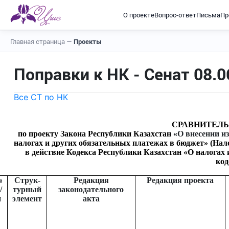
О проекте
Вопрос-ответ
Письма
Пр
Главная страница
—
Проекты
Поправки к НК - Сенат 08.0
Все СТ по НК
СРАВНИТЕЛЬ
по проекту Закона Республики Казахстан
«
О внесении и
налогах и других обязательных платежах в бюджет» (Нал
в действие Кодекса Республики Казахстан «О налогах
код
№
Струк-
Редакция
Редакция проекта
/
турный
законодательного
п
элемент
акта