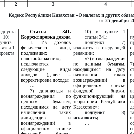
1
2
3
4
Кодекс Республики Казахстан
«О налогах и других обяз
от 25 декабря 2
одпункт
Статья 341.
10) в пункте 1
10)
Корректировка дохода
статьи 341:
п
ункта 1
1. Из доходов
подпункт 7)
п
татьи 1
физического лица,
изложить в следующей
с
проекта
подлежащих
редакции:
р
налогообложению,
«7) вознаграждения
исключаются
по ценным бумагам,
7
следующие виды
находящимся на дату
с
доходов (далее –
начисления таких
в
корректировка дохода):
вознаграждений в
р
…
официальном списке
7) дивиденды и
фондовой биржи,
в
вознаграждения по
функционирующей на
ц
ценным бумагам,
территории Республики
н
находящимся на дату
Казахстан;»;
д
начисления таких
подпункт 8)
т
дивидендов и
исключить;
в
вознаграждений в
…
о
официальном списке
с
фондовой биржи,
б